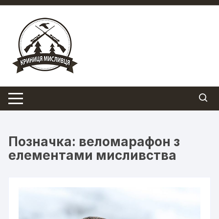
Перейти
до
вмісту
Позначка:
веломарафон з
елементами мисливства