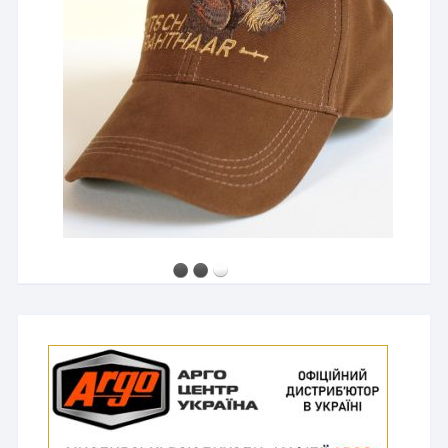
2500 грн
Мисливський капелюх з широкими полями