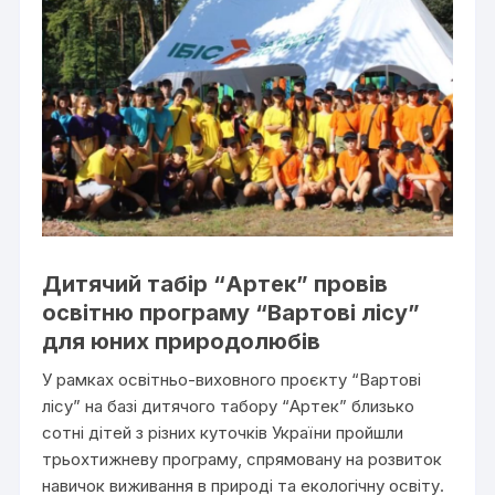
Дитячий табір “Артек” провів
освітню програму “Вартові лісу”
для юних природолюбів
У рамках освітньо-виховного проєкту “Вартові
лісу” на базі дитячого табору “Артек” близько
сотні дітей з різних куточків України пройшли
трьохтижневу програму, спрямовану на розвиток
навичок виживання в природі та екологічну освіту.