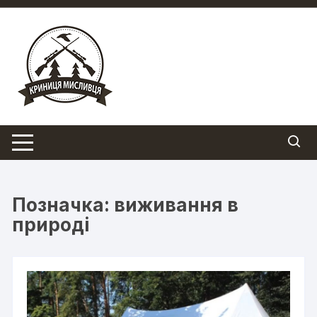
Перейти
до
вмісту
Позначка:
виживання в
природі