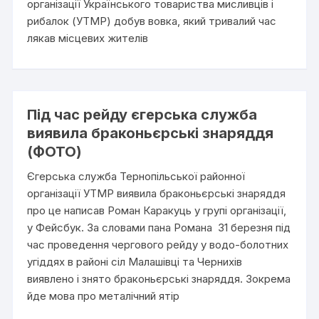
організації Українського товариства мисливців і
рибалок (УТМР) добув вовка, який тривалий час
лякав місцевих жителів
Під час рейду єгерська служба
виявила браконьєрські знаряддя
(ФОТО)
Єгерська служба Тернопільської районної
організації УТМР виявила браконьєрські знаряддя
про це написав Роман Каракуць у групі організації,
у Фейсбук. За словами пана Романа 31 березня під
час проведення чергового рейду у водо-болотних
угіддях в районі сіл Малашівці та Чернихів
виявлено і знято браконьєрські знаряддя. Зокрема
йде мова про металічний ятір