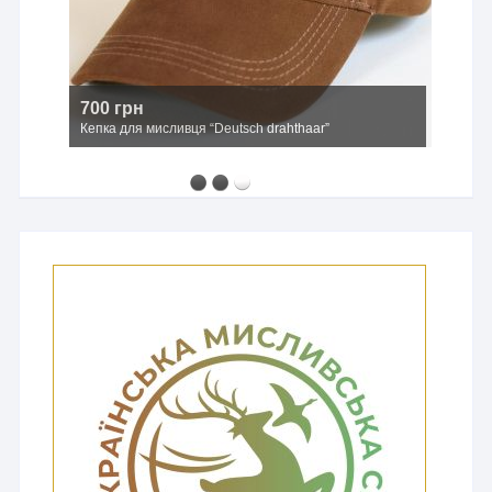
2500 грн
Мисливський капелюх з широкими полями