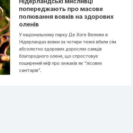
Нідерландські мисливці
попереджають про масове
полювання вовків на здорових
оленів
У національному парку Де Хоге Велюве в
Нідерландах вовки за чотири тижні вбили сім
абсолютно здорових дорослих самців
благородного оленя, що спростовує
поширений міф про хижаків як “лісових
санітарів”.