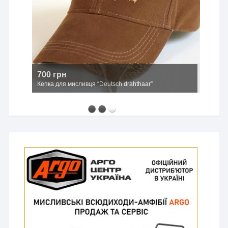
700 грн
Кепка для мисливця “Deutsch drahthaar”