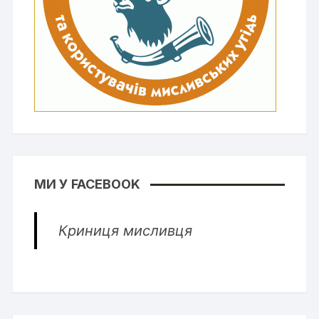
МИ У FACEBOOK
Криниця мисливця