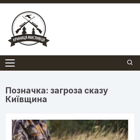
Перейти
до
вмісту
Позначка:
загроза сказу
Київщина