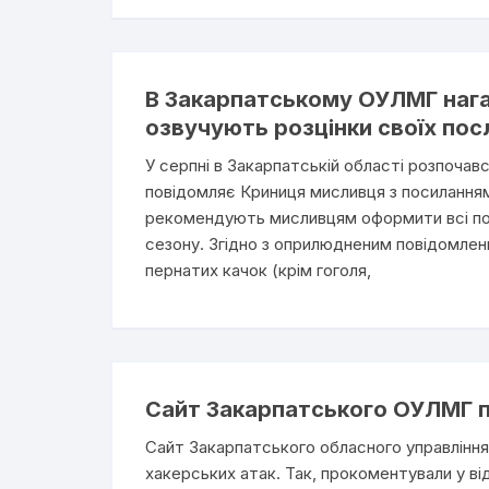
В Закарпатському ОУЛМГ наг
озвучують розцінки своїх пос
У серпні в Закарпатській області розпочав
повідомляє Криниця мисливця з посилання
рекомендують мисливцям оформити всі по
сезону. Згідно з оприлюдненим повідомлен
пернатих качок (крім гоголя,
Сайт Закарпатського ОУЛМГ пі
Сайт Закарпатського обласного управління
хакерських атак. Так, прокоментували у відо