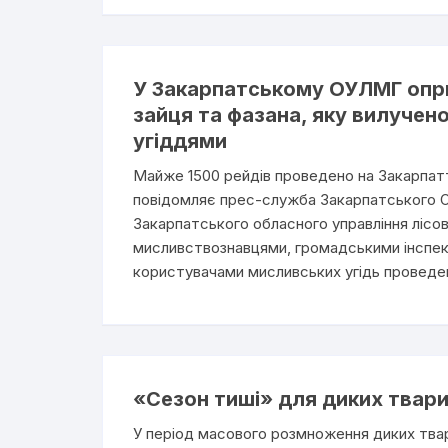
У Закарпатському ОУЛМГ опри
зайця та фазана, яку вилучен
угіддями
Майже 1500 рейдів проведено на Закарпатт
повідомляє прес-служба Закарпатського ОУ
Закарпатського обласного управління лісо
мисливствознавцями, громадськими інспек
користувачами мисливських угідь проведе
«Сезон тиші» для диких твари
У період масового розмноження диких твари