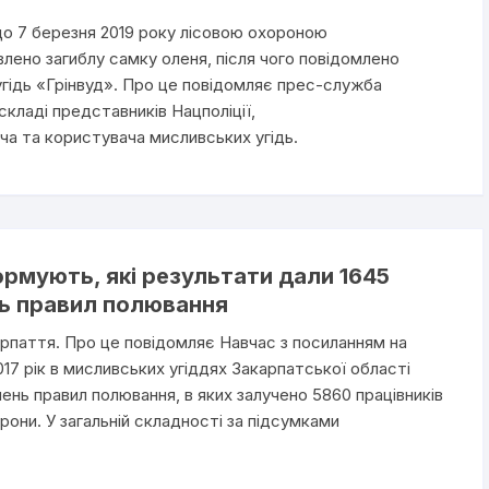
о 7 березня 2019 року лісовою охороною
влено загиблу самку оленя, після чого повідомлено
гідь «Грінвуд». Про це повідомляє прес-служба
 складі представників Нацполіції,
 та користувача мисливських угідь.
рмують, які результати дали 1645
ь правил полювання
арпаття. Про це повідомляє Навчас з посиланням на
7 рік в мисливських угіддях Закарпатської області
нь правил полювання, в яких залучено 5860 працівників
рони. У загальній складності за підсумками