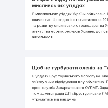
мисливських угіддях
В мисливських угіддях України обліковано 1
плямистих. Це згідно із статистикою за 20
та розвитку мисливського господарства Ук
агентства лісових ресурсів України, до п
чисельності
Щоб не турбувати оленів на Т
В угіддях Брустурянського лісгоспу на Тяч
зв’язку з чим відвідування лісу обмежено.
прес-служба Закарпатського ОУЛМГ. Зараз
тож адміністрація ДП «Брустурянське ЛМГ
утриматись від виїзду на