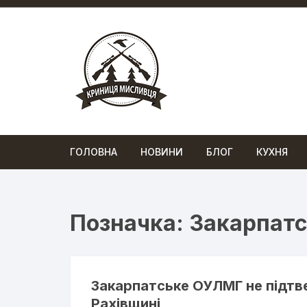
Перейти
до
вмісту
ГОЛОВНА
НОВИНИ
БЛОГ
КУХНЯ
Позначка:
Закарпат
Закарпатське ОУЛМГ не підтв
Рахівщині