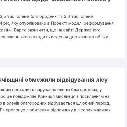
3,5 тис. оленів благородних та 3,6 тис. оленів
14 рік, яку опубліковано в Проекті моделі реформування
раїни. Варто зазначити, що на сайті Державного
овноважень якого входить ведення державного обліку
ячівщині обмежили відвідування лісу
івщині проходить парування оленів благородних, у
 Про це повідомляє Криниця мисливця з посиланням на
 в оленів благородних відбувається шлюбний період,
» пропонує любителям відпочинку в лісових масивах