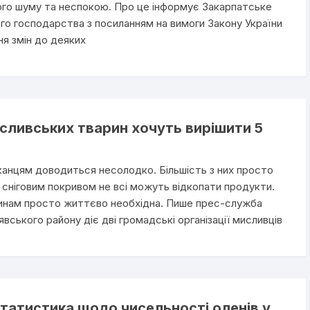
ного шуму та неспокою. Про це інформує Закарпатське
ого господарства з посиланням на вимоги Закону України
ня змін до деяких
сливських тварин хочуть вирішити 5
канцям доводиться несолодко. Більшість з них просто
д сніговим покривом не всі можуть відкопати продукти.
варинам просто життєво необхідна. Пише прес-служба
ського району діє дві громадські організації мисливців
статистика щодо чисельності оленів у