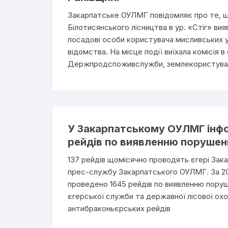
Закарпатське ОУЛМГ повідомляє про те, щ
Білотисянського лісництва в ур. «Стіг» вия
посадові особи користувача мисливських у
відомства. На місце події виїхала комісія в
Держпродспоживслужби, землекористувача
У Закарпатському ОУЛМГ інфо
рейдів по виявленню порушен
137 рейдів щомісячно проводять єгері Зак
прес-службу Закарпатського ОУЛМГ. За 201
проведено 1645 рейдів по виявленню поруше
єгерської служби та державної лісової охо
антибраконьєрських рейдів