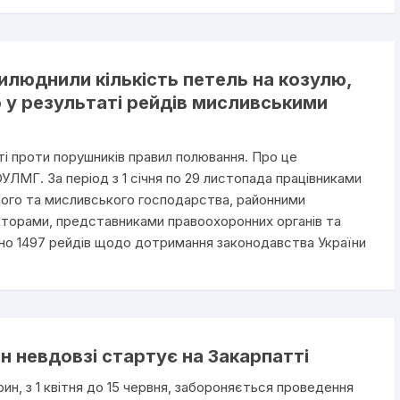
люднили кількість петель на козулю,
о у результаті рейдів мисливськими
і проти порушників правил полювання. Про це
ЛМГ. За період з 1 січня по 29 листопада працівниками
вого та мисливського господарства, районними
торами, представниками правоохоронних органів та
но 1497 рейдів щодо дотримання законодавства України
н невдовзі стартує на Закарпатті
н, з 1 квітня до 15 червня, забороняється проведення