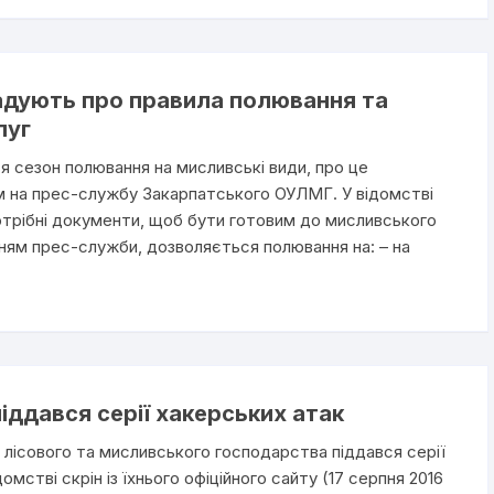
адують про правила полювання та
луг
ся сезон полювання на мисливські види, про це
м на прес-службу Закарпатського ОУЛМГ. У відомстві
трібні документи, щоб бути готовим до мисливського
ням прес-служби, дозволяється полювання на: – на
ддався серії хакерських атак
 лісового та мисливського господарства піддався серії
мстві скрін із їхнього офіційного сайту (17 серпня 2016