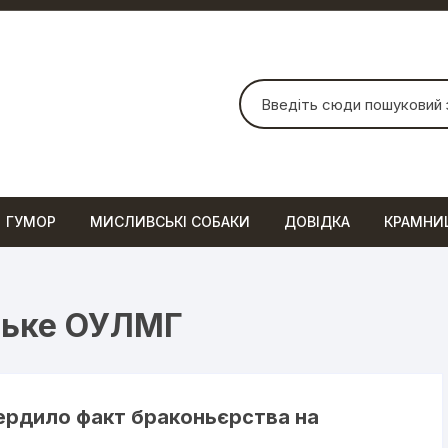
Шукати:
ГУМОР
МИСЛИВСЬКІ СОБАКИ
ДОВІДКА
КРАМНИ
ське ОУЛМГ
ердило факт браконьєрства на