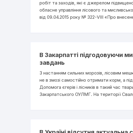
робіт та заходів, які є джерелом підвище
обласне управління лісового та мисливськ
від 09.04.2015 року № 322-VIII «Про внесен
В Закарпатті підгодовуючи ми
завдань
З настанням сильних морозів, лісовим меш
не в змозі самостійно отримати корм, а пі
Допомога єгерів і лісників в такий час т
Закарпатського ОУЛМГ. На території Сваляв
В Україні відсутня актуальна 