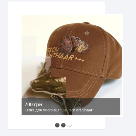
2500 грн
Мисливський капелюх з широкими полями