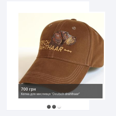
2500 грн
Мисливський капелюх з широкими полями