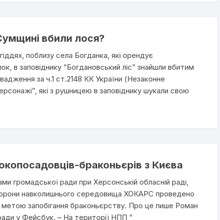
Сумщині вбили лося?
гіддях, поблизу села Богданка, які орендує
ок, в заповіднику “Богдановський ліс” знайшли вбитим
вадження за ч.1 ст.2148 КК України (Незаконне
“персонажі”, які з рушницею в заповіднику шукали свою
окопосадовців-браконьєрів з Києва
ами громадської ради при Херсонській обласній раді,
з охорони навколишнього середовища ХОКАРС проведено
 з метою запобігання браконьєрству. Про це пише Роман
ади у Фейсбук. – На території НПП ”