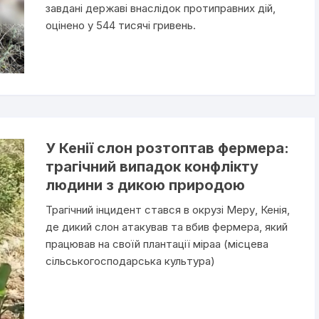
завдані державі внаслідок протиправних дій,
оцінено у 544 тисячі гривень.
У Кенії слон розтоптав фермера:
трагічний випадок конфлікту
людини з дикою природою
Трагічний інцидент стався в окрузі Меру, Кенія,
де дикий слон атакував та вбив фермера, який
працював на своїй плантації мірaa (місцева
сільськогосподарська культура)