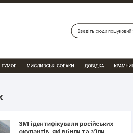
Шукати:
ГУМОР
МИСЛИВСЬКІ СОБАКИ
ДОВІДКА
КРАМНИ
к
ЗМІ ідентифікували російських
окупантів, які вбили та з’їли