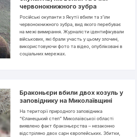
червонокнижного зубра
Російські окупанти з Якутії вбили та з’їли
червонокнижного зубра, вид якого перебуває
на межі вимирання. Журналісти ідентифікували
військових, які брали участь у цьому злочині,
використовуючи фото та відео, опубліковані в
соціальних мережах.
Браконьєри вбили двох козуль у
заповіднику на Миколаївщині
На території природного заповідника
“Єланецький степ” Миколаївської області
виявлено факт браконьєрства – незаконно
відстріляно двох сарн європейських. Збитки,