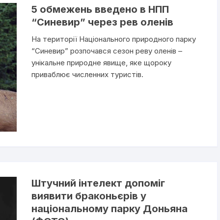
5 обмежень введено в НПП
“Синевир” через рев оленів
На території Національного природного парку
“Синевир” розпочався сезон реву оленів –
унікальне природне явище, яке щороку
приваблює численних туристів.
Штучний інтелект допоміг
виявити браконьєрів у
національному парку Доньяна