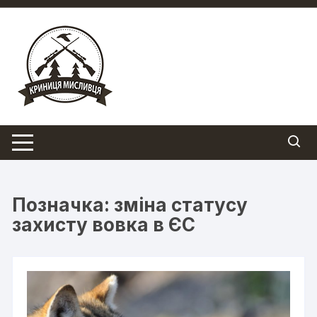
Перейти
до
вмісту
Позначка:
зміна статусу
захисту вовка в ЄС