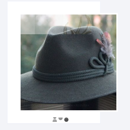
760 грн
Авторський бронзовий значок «Козуля»