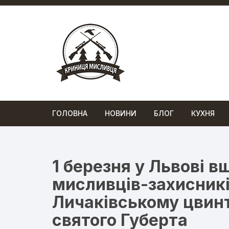
Перейти
до
вмісту
ГОЛОВНА
НОВИНИ
БЛОГ
КУХНЯ
1 березня у Львові 
мисливців-захисників
Личаківському цвинта
святого Губерта