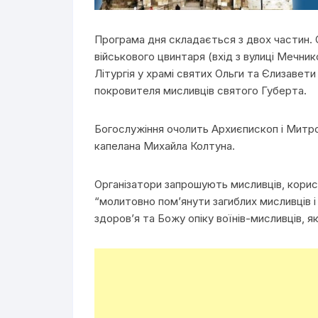
Програма дня складається з двох частин. О
військового цвинтаря (вхід з вулиці Мечни
Літургія у храмі святих Ольги та Єлизавети
покровителя мисливців святого Губерта.
Богослужіння очолить Архиєпископ і Митро
капелана Михайла Колтуна.
Організатори запрошують мисливців, користу
“молитовно пом’янути загиблих мисливців і 
здоров’я та Божу опіку воїнів-мисливців, як