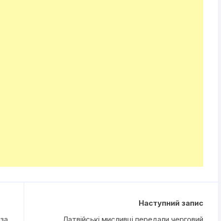
Наступний запис
 за
Латвійські мисливці передали черговий