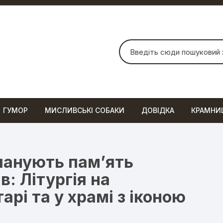
Шукати:
ГУМОР
МИСЛИВСЬКІ СОБАКИ
ДОВІДКА
КРАМНИ
вшанують пам’ять
: Літургія на
рі та у храмі з іконою