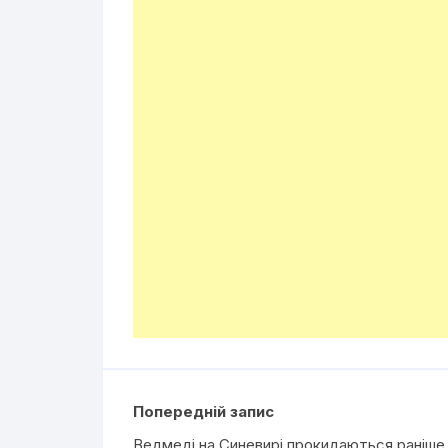
Попередній запис
Ведмеді на Синевирі прокидаються раніше