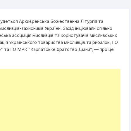
ідбудеться Архиєрейська Божественна Літургія та
исливців-захисників України. Захід ініціювали спільно
нська асоціація мисливців та користувачів мисливських
ація Українського товариства мисливців та рибалок, ГО
” та ГО МРК “Карпатське братство Діани”, — про це