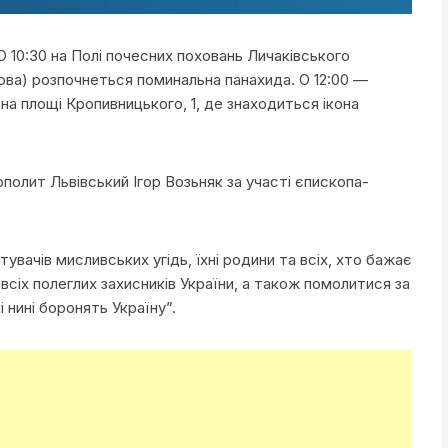
 10:30 на Полі почесних поховань Личаківського
кова) розпочнеться поминальна панахида. О 12:00 —
 на площі Кропивницького, 1, де знаходиться ікона
полит Львівський Ігор Возьняк за участі єпископа-
вачів мисливських угідь, їхні родини та всіх, хто бажає
всіх полеглих захисників України, а також помолитися за
і нині боронять Україну”.