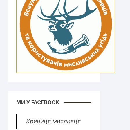
МИ У FACEBOOK
Криниця мисливця