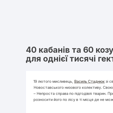
40 кабанів та 60 коз
для однієї тисячі гек
19 лютого мисливець,
Василь Стаднюк
зі с
Новоставського низового колективу. Свою 
– Непроста справа по підгодівлі тварин. П
розносити його по лісу в ті місця де не мо