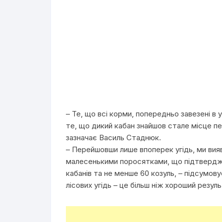
– Те, що всі корми, попередньо завезені в 
те, що дикий кабан знайшов стале місце п
зазначає Василь Стаднюк.
– Перейшовши лише впоперек угідь, ми вияв
малесенькими поросятками, що підтверджує
кабанів та не менше 60 козуль, – підсумову
лісових угідь – це більш ніж хороший резуль