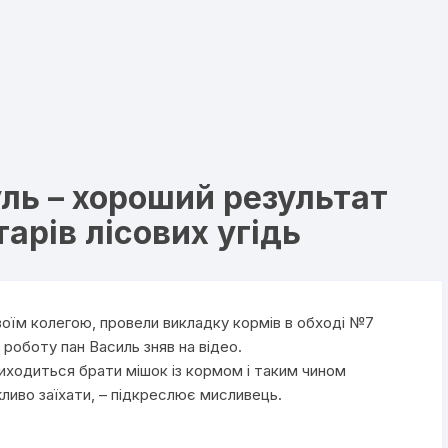
уль – хороший результат
тарів лісових угідь
воїм колегою, провели викладку кормів в обході №7
роботу пан Василь зняв на відео.
риходиться брати мішок із кормом і таким чином
жливо заїхати, – підкреслює мисливець.