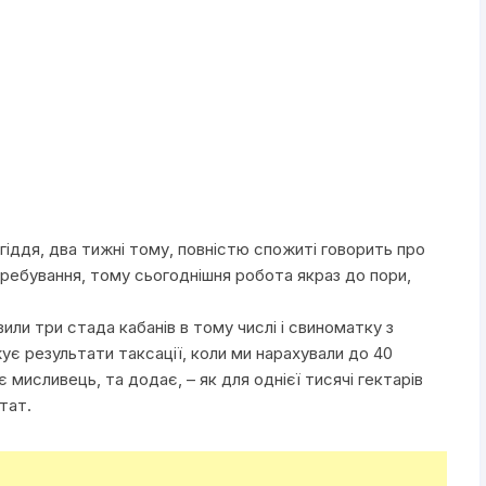
угіддя, два тижні тому, повністю спожиті говорить про
еребування, тому сьогоднішня робота якраз до пори,
или три стада кабанів в тому числі і свиноматку з
 результати таксації, коли ми нарахували до 40
є мисливець, та додає, – як для однієї тисячі гектарів
тат.