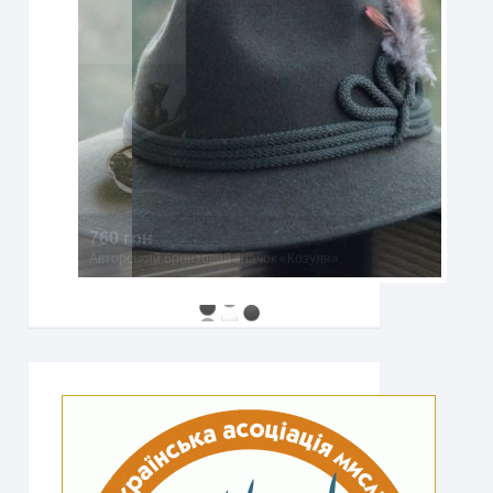
760 грн
Авторський бронзовий значок «Козуля»