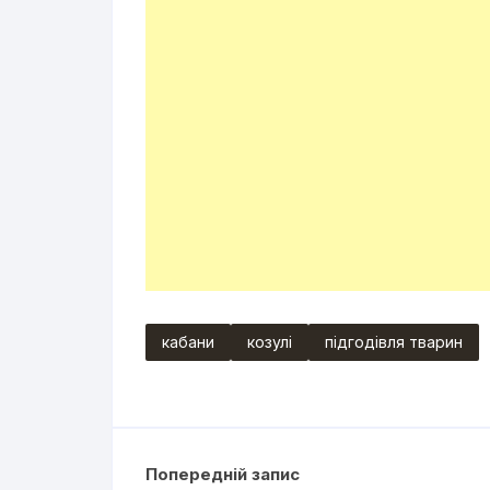
кабани
козулі
підгодівля тварин
Попередній запис