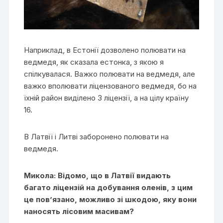
Наприклад, в Естонії дозволено полювати на
ведмедя, як сказала естонка, з якою я
спілкувалася. Важко полювати на ведмедя, але
важко вполювати ліцензованого ведмедя, бо на
їхній район виділено 3 ліцензії, а на цілу країну
16.
В Латвії і Литві заборонено полювати на
ведмедя.
Микола: Відомо, що в Латвії видають
багато ліцензій на добування оленів, з цим
це пов’язано, можливо зі шкодою, яку вони
наносять лісовим масивам?