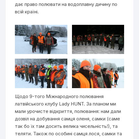
дає право полювати на водоплавну дичину по
всій країні.
Щодо 9-того Міжнародного полювання
латвійського клубу Lady HUNT. За планом ми
мали урочисте відкриття, полювання: нам дали
дозвіл на добування самця оленя, самки (саме
так бо їх там досить велика чисельність!), та
теляти. Також по особині самця лося, самки та