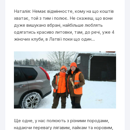
Наталія: Немає відмінносте, кому на що коштів
хватає, той з тим і полює. Не скажеш, що вони
дуже вишукано вбрані, найбільше люблять
одягатись красиво литовки, там, до речі, уже 4
жіночих клуби, в Латвії поки що один…
Ще одне, у нас полюють з різними породами,
надаючи перевагу лягавим, лайкам та норовим,