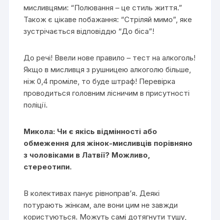
мисливцями: “Полювання – це стиль життя.”
Також є цікаве побажання: “Стріляй мимо”, яке
зустрічається відповіддю “До біса”!
До речі! Ввели нове правило – тест на алкоголь!
Якщо в мисливця з рушницею алкоголю більше,
ніж 0,4 проміле, то буде штраф! Перевірка
проводиться головним лісничим в присутності
поліції.
Микола: Чи є якісь відмінності або
обмеження для жінок-мисливців порівняно
з чоловіками в Латвії? Можливо,
стереотипи.
В колективах панує рівноправ’я. Деякі
потурають жінкам, але вони цим не завжди
користуються. Можуть самі дотягнути тушу,