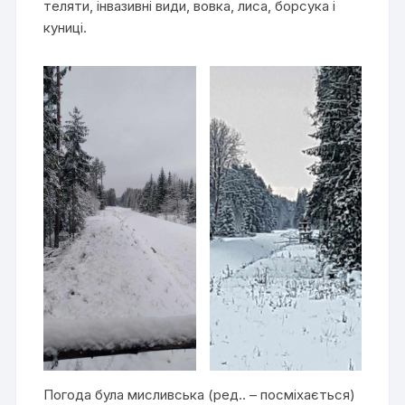
теляти, інвазивні види, вовка, лиса, борсука і
куниці.
Погода була мисливська (ред.. – посміхається)