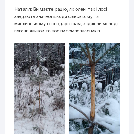
Наталія: Ви маєте рацію, як олені так і лосі
завдають значної шкоди сільському та
мисливському господарствам, з’їдаючи молоді
пагони ялинок та посіви землевласників.