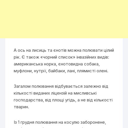
А ось на лисиць та єнотів можна полювати цілий
рік. Є також «чорний список» інвазійних видів:
американська норка, єнотовидна собака,
муфлони, нутрії, байбаки, лані, плямисті олені.
Загалом полювання відбувається залежно від
кількості виданих ліцензій на мисливські
господарства, від площі угідь, а не від кількості
тварин.
Із 1 грудня полювання на косулю заборонене,