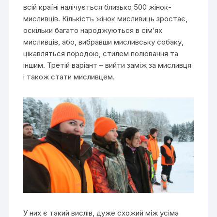
всій країні налічується близько 500 жінок-
мисливців. Кількість жінок мисливиць зростає,
оскільки багато народжуються в сім’ях
мисливців, або, вибравши мисливську собаку,
цікавляться породою, стилем полювання та
іншим. Третій варіант – вийти заміж за мисливця
і також стати мисливцем.
У них є такий вислів, дуже схожий між усіма