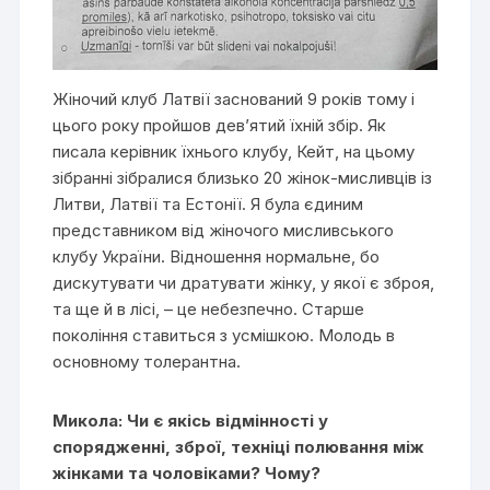
Жіночий клуб Латвії заснований 9 років тому і
цього року пройшов дев’ятий їхній збір. Як
писала керівник їхнього клубу, Кейт, на цьому
зібранні зібралися близько 20 жінок-мисливців із
Литви, Латвії та Естонії. Я була єдиним
представником від жіночого мисливського
клубу України. Відношення нормальне, бо
дискутувати чи дратувати жінку, у якої є зброя,
та ще й в лісі, – це небезпечно. Старше
покоління ставиться з усмішкою. Молодь в
основному толерантна.
Микола: Чи є якісь відмінності у
спорядженні, зброї, техніці полювання між
жінками та чоловіками? Чому?