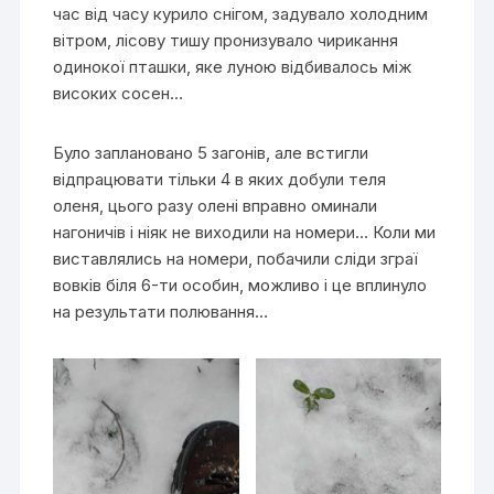
час від часу курило снігом, задувало холодним
вітром, лісову тишу пронизувало чирикання
одинокої пташки, яке луною відбивалось між
високих сосен…
Було заплановано 5 загонів, але встигли
відпрацювати тільки 4 в яких добули теля
оленя, цього разу олені вправно оминали
нагоничів і ніяк не виходили на номери… Коли ми
виставлялись на номери, побачили сліди зграї
вовків біля 6-ти особин, можливо і це вплинуло
на результати полювання…