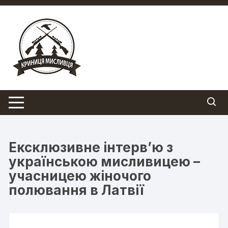
Перейти
до
вмісту
Ексклюзивне інтерв’ю з
українською мисливицею –
учасницею жіночого
полювання в Латвії