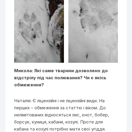
Микола: Які саме тварини дозволено до
відстрілу під час полювання? Чи є якісь
обмеження?
Наталія: Є ліцензійні і не ліцензійні види. На
перших – обмеження за статтю і віком. До
нелімітованих відносяться лис, єнот, бобер,
борсук, куниця, кабани, козулі. Проте для
кабана та козулі потрібно мати свої угіддя.