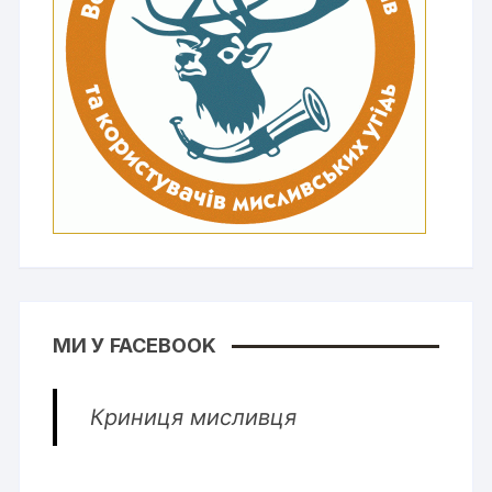
МИ У FACEBOOK
Криниця мисливця