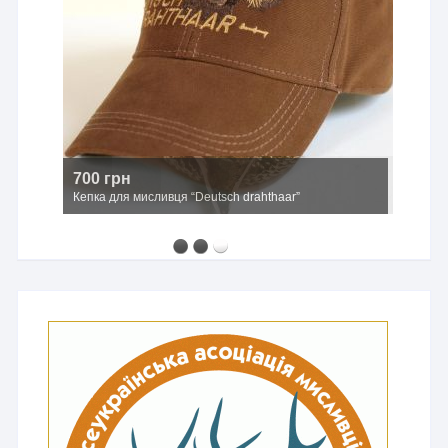
700 грн
Кепка для мисливця “Deutsch drahthaar”