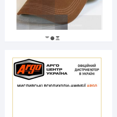
2500 грн
Мисливський капелюх з широкими полями