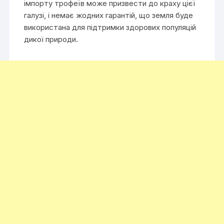
імпорту трофеїв може призвести до краху цієї
галузі, і немає жодних гарантій, що земля буде
використана для підтримки здорових популяцій
дикої природи.