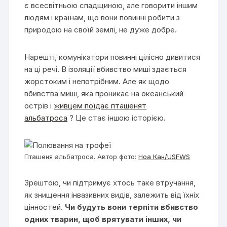
є всесвітньою спадщиною, але говорити іншим
людям і країнам, що вони повинні робити з
природою на своїй землі, не дуже добре.
Нарешті, комунікатори повинні цілісно дивитися
на ці речі. В ізоляції вбивство миші здається
жорстоким і непотрібним. Але як щодо
вбивства миші, яка проникає на океанський
острів і
живцем поїдає пташенят
альбатроса
? Це стає іншою історією.
Пташеня альбатроса. Автор фото:
Ноа Кан/USFWS
Зрештою, чи підтримує хтось таке втручання,
як знищення інвазивних видів, залежить від їхніх
цінностей.
Чи будуть вони терпіти вбивство
одних тварин, щоб врятувати інших, чи