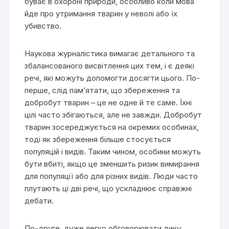
буває в охороні природи, особливо коли мова
йде про утримання тварин у неволі або їх
убивство.
Наукова журналістика вимагає детального та
збалансованого висвітлення цих тем, і є деякі
речі, які можуть допомогти досягти цього. По-
перше, слід пам’ятати, що збереження та
добробут тварин – це не одне й те саме. Їхні
цілі часто збігаються, але не завжди. Добробут
тварин зосереджується на окремих особинах,
тоді як збереження більше стосується
популяцій і видів. Таким чином, особини можуть
бути вбиті, якщо це зменшить ризик вимирання
для популяції або для різних видів. Люди часто
плутають ці дві речі, що ускладнює справжні
дебати.
По-друге, дуже легко обговорювати дику