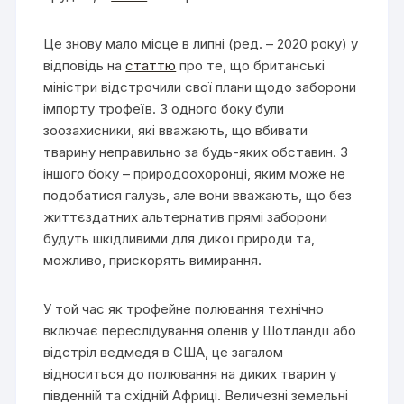
Це знову мало місце в липні (ред. – 2020 року) у
відповідь на
статтю
про те, що британські
міністри відстрочили свої плани щодо заборони
імпорту трофеїв. З одного боку були
зоозахисники, які вважають, що вбивати
тварину неправильно за будь-яких обставин. З
іншого боку – природоохоронці, яким може не
подобатися галузь, але вони вважають, що без
життєздатних альтернатив прямі заборони
будуть шкідливими для дикої природи та,
можливо, прискорять вимирання.
У той час як трофейне полювання технічно
включає переслідування оленів у Шотландії або
відстріл ведмедя в США, це загалом
відноситься до полювання на диких тварин у
південній та східній Африці. Величезні земельні