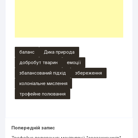
баланс
Дика природа
добробут тварин
емоції
збалансований підхід
збереження
колоніальне мислення
трофейне полювання
Попередній запис
Трофейне полювання: маніпуляції "зоозахисників"