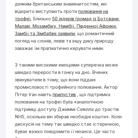
деяким британським знаменитостям, які
відкрито виступають проти
полювання на
трофеї
. Близько
50 лідерів громад із Ботсвани,
Малаві, Мозамбіку, Намібії, Південної Африки,
Замбії та Зімбабве заявили
, що романтичний
погляд на слонів, левів та іншу дику природу
заважає їм прагматично керувати ними.
З такими високими емоціями суперечка може
швидко перерости в гонку на дно. Вчених
звинуватили в тому, що вони піддані
промисловості трофейного полювання. Актор
Пітер Іган навіть
припустив
, що підтримка
полювання на трофеї була «аналогічною
підтримці доступу Джиммі Севілла до трастів
NHS, оскільки він збирав необхідні кошти». Коли
дискусія на тему так швидко стає істеричною,
буває важко повідомити її нюанси. Це часто