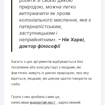
робити зі своєю дикою
природою, можна легко
витлумачити як прояв
колоніального мислення, яке є
патерналістським,
заступницьким і
неприйнятним».
– Нік Харві,
доктор філософії
Багато з цих аргументів відбуваються без
посилання або консультації з людьми, які
фактично живуть із дикою природою, про яку
йдеться, людьми, які цілком здатні говорити за
себе.
Група з них зробила саме це,
написавши
відкритий лист
, адресований