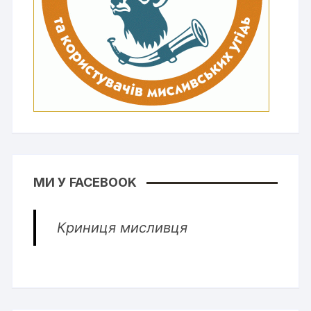
МИ У FACEBOOK
Криниця мисливця