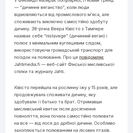
У Фінляндії набирає популярності новий тренд
— “дичинне веганство”, коли люди
відмовляються від промислового м’яса, але
споживають виключно самостійно здобуту
дичину. 38-річна Веера Ківісто з Тампере
називає себе “riistavege” (дичинний веган) і
полює з мінімальним вуглецевим слідом,
використовуючи громадський транспорт для
поїздок на полювання. Про це
повідомляє
Jahtimedia.fi — веб-сайт Фінської мисливської
спілки та журналу Jahti.
Ківісто перейшла на рослинну їжу у 15 років, але
продовжувала споживати дичину, яку
здобували її батько та брат. Отримавши
мисливський квиток після досягнення
повноліття, вона почала самостійно полювати
на все — від лося до дрібної дичини. Особливо
захоплюється полюванням на лісових птахів.