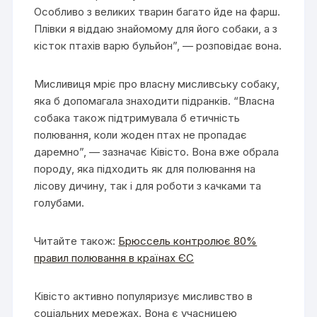
Особливо з великих тварин багато йде на фарш.
Плівки я віддаю знайомому для його собаки, а з
кісток птахів варю бульйон”, — розповідає вона.
Мисливиця мріє про власну мисливську собаку,
яка б допомагала знаходити підранків. “Власна
собака також підтримувала б етичність
полювання, коли жоден птах не пропадає
даремно”, — зазначає Ківісто. Вона вже обрала
породу, яка підходить як для полювання на
лісову дичину, так і для роботи з качками та
голубами.
Читайте також:
Брюссель контролює 80%
правил полювання в країнах ЄС
Ківісто активно популяризує мисливство в
соціальних мережах. Вона є учасницею