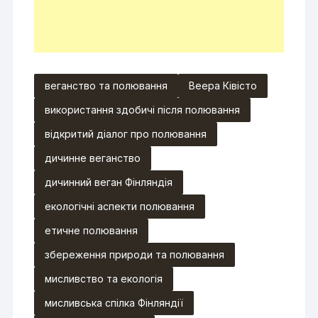
веганство та полювання
Веера Ківісто
використання здобичі після полювання
відкритий діалог про полювання
дичинне веганство
дичинний веган Фінляндія
екологічні аспекти полювання
етичне полювання
збереження природи та полювання
мисливство та екологія
мисливська спілка Фінляндії