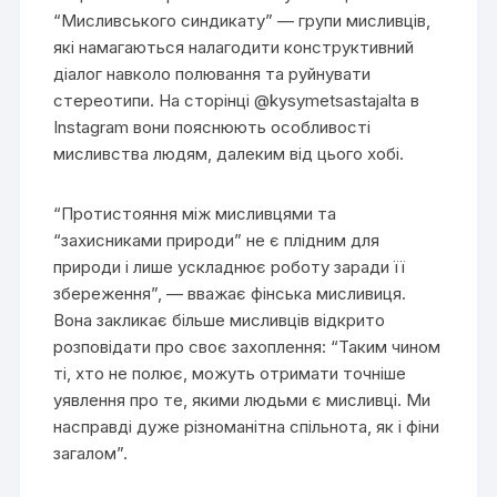
“Мисливського синдикату” — групи мисливців,
які намагаються налагодити конструктивний
діалог навколо полювання та руйнувати
стереотипи. На сторінці @kysymetsastajalta в
Instagram вони пояснюють особливості
мисливства людям, далеким від цього хобі.
“Протистояння між мисливцями та
“захисниками природи” не є плідним для
природи і лише ускладнює роботу заради її
збереження”, — вважає фінська мисливиця.
Вона закликає більше мисливців відкрито
розповідати про своє захоплення: “Таким чином
ті, хто не полює, можуть отримати точніше
уявлення про те, якими людьми є мисливці. Ми
насправді дуже різноманітна спільнота, як і фіни
загалом”.