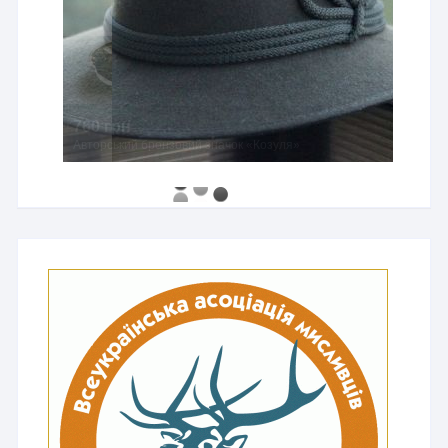
760 грн
Авторський бронзовий значок «Козуля»