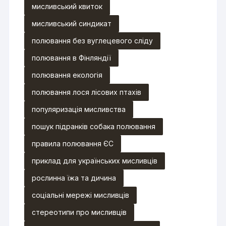
мисливський квиток
мисливський синдикат
полювання без вуглецевого сліду
полювання в Фінляндії
полювання екологія
полювання лося лісових птахів
популяризація мисливства
пошук підранків собака полювання
правила полювання ЄС
приклад для українських мисливців
рослинна їжа та дичина
соціальні мережі мисливців
стереотипи про мисливців