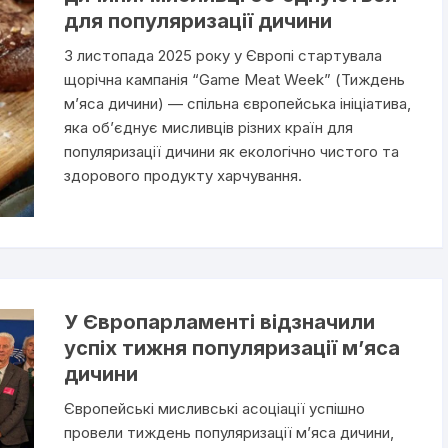
для популяризації дичини
3 листопада 2025 року у Європі стартувала
щорічна кампанія “Game Meat Week” (Тиждень
м’яса дичини) — спільна європейська ініціатива,
яка об’єднує мисливців різних країн для
популяризації дичини як екологічно чистого та
здорового продукту харчування.
У Європарламенті відзначили
успіх тижня популяризації м’яса
дичини
Європейські мисливські асоціації успішно
провели тиждень популяризації м’яса дичини,