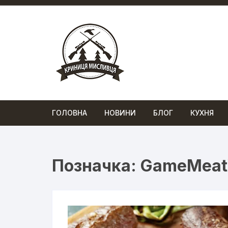
Перейти
до
вмісту
ГОЛОВНА
НОВИНИ
БЛОГ
КУХНЯ
Позначка:
GameMea