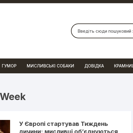
Шукати:
ГУМОР
МИСЛИВСЬКІ СОБАКИ
ДОВІДКА
КРАМНИ
tWeek
У Європі стартував Тиждень
дичини: мисливці об’єднуються