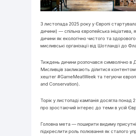
3 листопада 2025 року у Європі стартувал
дичини) — спільна європейська ініціатива, 
дичини як екологічно чистого та здоровог
мисливські організації від Шотландії до Фла
Тиждень дичини розпочався символічно в 
Мисливців закликають ділитися контентом
хештег #GameMeatWeek та тегуючи європей
and Conservation).
Торік у листопаді кампанія досягла понад 
про зростаючий інтерес до теми в усій Євр
Головна мета — поширити видиму присутніст
підкреслити роль полювання як сталого уп