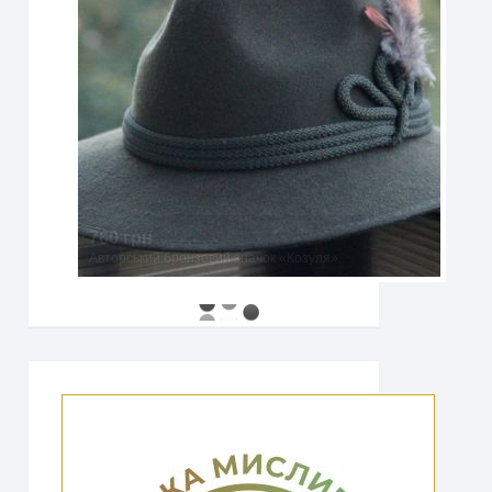
760 грн
Авторський бронзовий значок «Козуля»