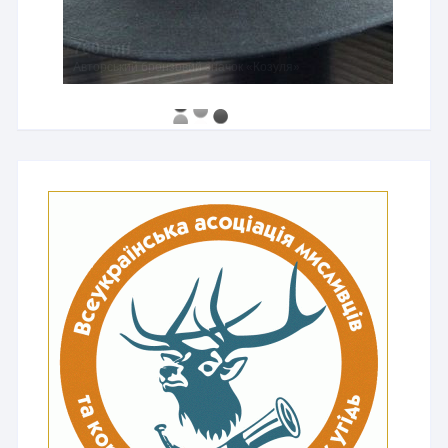
760 грн
Авторський бронзовий значок «Козуля»