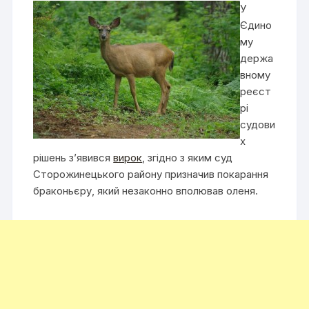
У
Єдино
му
держа
вному
реєст
рі
судови
х
рішень з’явився
вирок
, згідно з яким суд
Сторожинецького району призначив покарання
браконьєру, який незаконно вполював оленя.