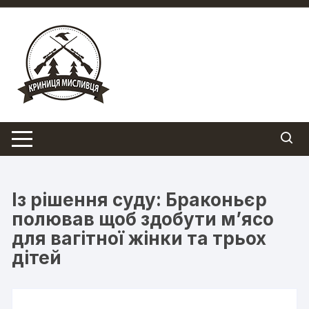
Перейти
до
вмісту
Із рішення суду: Браконьєр
полював щоб здобути м’ясо
для вагітної жінки та трьох
дітей