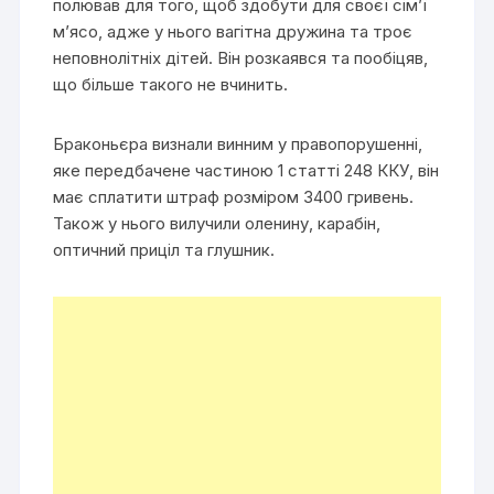
полював для того, щоб здобути для своєї сім’ї
м’ясо, адже у нього вагітна дружина та троє
неповнолітніх дітей. Він розкаявся та пообіцяв,
що більше такого не вчинить.
Браконьєра визнали винним у правопорушенні,
яке передбачене частиною 1 статті 248 ККУ, він
має сплатити штраф розміром 3400 гривень.
Також у нього вилучили оленину, карабін,
оптичний приціл та глушник.