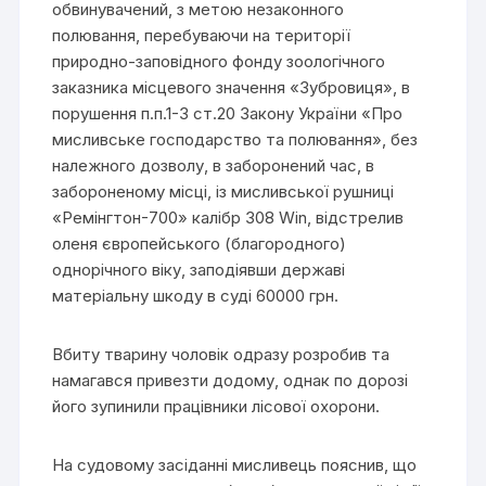
обвинувачений, з метою незаконного
полювання, перебуваючи на території
природно-заповідного фонду зоологічного
заказника місцевого значення «Зубровиця», в
порушення п.п.1-3 ст.20 Закону України «Про
мисливське господарство та полювання», без
належного дозволу, в заборонений час, в
забороненому місці, із мисливської рушниці
«Ремінгтон-700» калібр 308 Win, відстрелив
оленя європейського (благородного)
однорічного віку, заподіявши державі
матеріальну шкоду в суді 60000 грн.
Вбиту тварину чоловік одразу розробив та
намагався привезти додому, однак по дорозі
його зупинили працівники лісової охорони.
На судовому засіданні мисливець пояснив, що