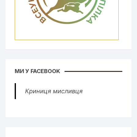
МИ У FACEBOOK
Криниця мисливця