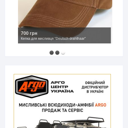
2500 грн
Мисливський капелюх з широкими полями