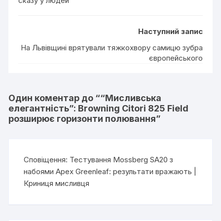
сказу у людей
Наступний запис
На Львівщині врятували тяжкохвору самицю зубра
європейського
Один коментар до “
“Мисливська
елегантність”: Browning Citori 825 Field
розширює горизонти полювання
”
Сповіщення:
Тестування Mossberg SA20 з
набоями Apex Greenleaf: результати вражають |
Криниця мисливця