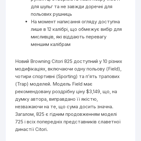
для шульг та не завжди доречні для
польових рушниць
На момент написання огляду доступна
лише в 12 калібрі, що обмежує вибір для
мисливців, які віддають перевагу
меншим калібрам
Новий Browning Citori 825 доступний у 10 різних
модифікаціях, включаючи одну польову (Field),
чотири спортивні (Sporting) та п’ять трапових
(Trap) моделей. Модель Field має
рекомендовану роздрібну ціну $3,149, що, на
думку автора, виправдано її якістю,
незважаючи на те, що сума досить значна.
Загалом, 825 є гідним продовженням моделі
725 і всіх попередніх представників славетної
династії Citori.