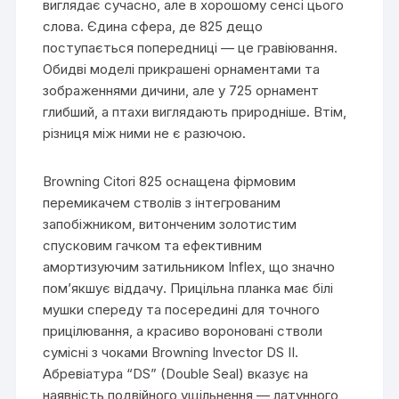
виглядає сучасно, але в хорошому сенсі цього
слова. Єдина сфера, де 825 дещо
поступається попередниці — це гравіювання.
Обидві моделі прикрашені орнаментами та
зображеннями дичини, але у 725 орнамент
глибший, а птахи виглядають природніше. Втім,
різниця між ними не є разючою.
Browning Citori 825 оснащена фірмовим
перемикачем стволів з інтегрованим
запобіжником, витонченим золотистим
спусковим гачком та ефективним
амортизуючим затильником Inflex, що значно
пом’якшує віддачу. Прицільна планка має білі
мушки спереду та посередині для точного
прицілювання, а красиво вороновані стволи
сумісні з чоками Browning Invector DS II.
Абревіатура “DS” (Double Seal) вказує на
наявність подвійного ущільнення — латунного