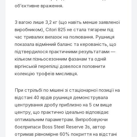
об’єктивне враження.
З вагою лише 3,2 кг (що навіть менше заявленої
виробником), Citori 825 не стала тягарем під
час тривалих вилазок на полювання. Рушниця
показала відмінний баланс та керованість, що
підтвердилося практичними результатами —
кільком пізньосезонним фазанам та одній
віргінській перепілці довелося поповнити
колекцію трофеїв мисливця.
При стрільбі по мішені зі стаціонарної позиції на
відстані 40 ярдів рушниця демонструвала
центрування дробу приблизно на 5 см вище
центру, що практично ідеально відповідає
оптимальним параметрам. Випробовуючи
боєприпаси Boss Steel Reserve 3s, автор
отримав рівномірне 60% покриття на відстані