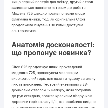
якщо перший постріл дав осічку, другий ствол
залишається повністю готовим до роботи.
Модель 725 швидко посіла почесне місце
флагмана лінійки, тоді як оригінальна Citori
продовжила існування як більш доступна
альтернатива.
Анатомія досконалості:
що пропонує новинка?
Citori 825 продовжує шлях, прокладений
моделлю 725, пропонуючи мисливцям
високоякісний горіх для ложі та чудову загальну
якість виконання. Тестовий екземпляр з 28-
дюймовим стволом 12 калібру, який потрапив
до рук оглядача, вражав красивим візерунком
деревини горіха класу II/III, що особливо вигідно
підкреслювалося завдяки масляному покриттю.