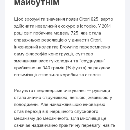
майбутнім
Щоб зрозуміти значення появи Citori 825, варто
здійснити невеликий екскурс в історію. У 2014
році світ побачила модель 725, яка стала
справжньою революцією у династії Citori.
Інженерний колектив Browning переосмислив
саму філософію конструкції, суттєво
зменшивши висоту колодки та “схуднувши”
приблизно на 340 грамів (¾ фунта) за рахунок
оптимізації ствольної коробки та стволів.
Результат перевершив очікування — рушниця
стала значно стрункішою, легшою, жвавішою у
поводженні. Але найважливішою інновацією
став перехід від інерційного спускового
механізму до механічного. Для мисливця це
означає надзвичайно практичну перевагу: навіть