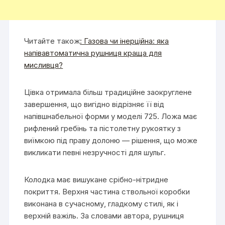
Читайте також
: Газова чи інерційна: яка
напівавтоматична рушниця краща для
мисливця?
Цівка отримала більш традиційне заокруглене
завершення, що вигідно відрізняє її від
напівшнабельної форми у моделі 725. Ложа має
рифлений гребінь та пістолетну рукоятку з
виїмкою під праву долоню — рішення, що може
викликати певні незручності для шульг.
Колодка має вишукане срібно-нітридне
покриття. Верхня частина ствольної коробки
виконана в сучасному, гладкому стилі, як і
верхній важіль. За словами автора, рушниця