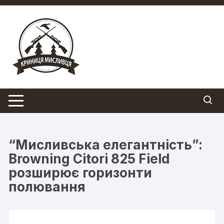
Перейти
до
вмісту
“Мисливська елегантність”:
Browning Citori 825 Field
розширює горизонти
полювання