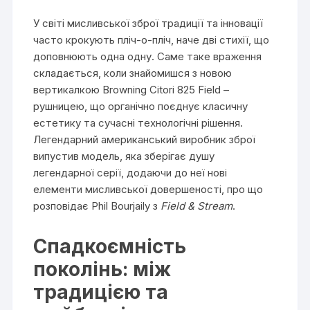
У світі мисливської зброї традиції та інновації
часто крокують пліч-о-пліч, наче дві стихії, що
доповнюють одна одну. Саме таке враження
складається, коли знайомишся з новою
вертикалкою Browning Citori 825 Field –
рушницею, що органічно поєднує класичну
естетику та сучасні технологічні рішення.
Легендарний американський виробник зброї
випустив модель, яка зберігає душу
легендарної серії, додаючи до неї нові
елементи мисливської довершеності, про що
розповідає Phil Bourjaily з
Field & Stream
.
Спадкоємність
поколінь: між
традицією та