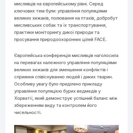
мисливців на європейському рівні. Серед
ключових тем були: управління популяціями
великих хижаків, полювання на птахів, добробут
мисливських собак та їх транспортування,
практики моніторингу дикої природи та
просування природоохоронних цілей FACE.
Європейська конференція мисливців наголосила
на перевагах належного управління популяціями
великих хижаків для зменшення конфліктів і
сприяння співіснуванню людей і диких тварин.
Особливу увагу було приділено прикладу
управління популяцією бурих ведмедів у
Хорватії, який демонструє успішний баланс між
збереженням виду та контролем його
чисельності.