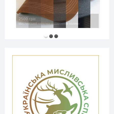
2500 грн
Мисливський капелюх з широкими полями