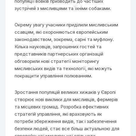
популяції вовків призводить до частіших
зустрічей з мисливцями та їхніми собаками.
Окрему увагу учасники приділили мисливським
ссавцям, які охороняються європейським
законодавством, зокрема, сарні та муфлону.
Кілька науковців, запрошених гостей та
представників партнерських організацій
обговорили нові стратегії моніторингу
мисливських видів та технології, які можуть
покращити управління полюванням.
Зростання популяцій великих хижаків у Європі
створює нові виклики для мисливців, фермерів
та місцевих громад. Розробка ефективних
стратегій управління, які враховують як
потреби збереження видів, так і забезпечення
безпеки людей, стає все більш актуальною для
європейської мисливської спільноти.