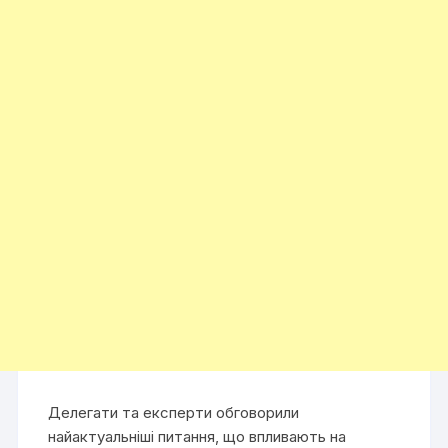
Делегати та експерти обговорили
найактуальніші питання, що впливають на