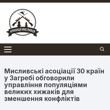
Перейти
до
вмісту
Мисливські асоціації 30 країн
у Загребі обговорили
управління популяціями
великих хижаків для
зменшення конфліктів