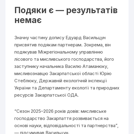
Подяки є — результатів
немає
Значну частину допису Едуард Васильцун
присвятив подякам партнерам. Зокрема, він
подякував Міжрегіональному управлінню
лісового та мисливського господарства, його
заступнику начальника Василю Атаманюку,
мисливознавцю Закарпатської області Юрію
Стеблюку, Державній екологічній інспекції
України та Департаменту екології та природних
ресурсів Закарпатської ОДА.
“Сезон 2025–2026 років довів: мисливське
господарство Закарпаття розвивається на
основі науки, відповідальності та партнерства”,
— підсумував Васильцун.