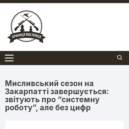
Перейти
до
вмісту
Мисливський сезон на
Закарпатті завершується:
звітують про “системну
роботу”, але без цифр