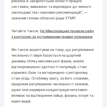
рибалок в Закарпатській області працює
системно, виважено та відповідно до чинного
законодавства і наукових рекомендацій”, —
зазначив голова обласної ради УТМР.
Читайте також:
На Миколаївщині провели рейд
з контролю за дотриманням правил полювання
Він також акцентував на тому, що регулювання
чисельності звіря базується на щорічній
динаміці обліку мисливської фауни, аналізі
відтворювальної здатності популяцій, стані
кормової бази та ветеринарно-санітарному
стані угідь. Особливу увагу, за його словами,
приділяли регулюванню чисельності хижаків,
адже їхня надмірна концентрація негативно
впливає на відтворення зайця, фазана, козулі та
інших видів.