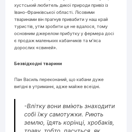
хустський любитель дикої природи привіз із
Івано-Франківської області. Лісовими
тваринами він прагнув привабити у наш край
туристів, утім зробити це не вдалося, тому
основним джерелом прибутку у фермера досі
є продаж маленьких кабанчиків та м’яса
дорослих «свиней».
Безвідходні тварини
Пан Василь переконаний, що кабани дуже
вигідні в утриманні, адже майже всеїдні.
-Влітку вони вміють знаходити
собі їжу самотужки. Риють
землю, їдять корінці, хробаків,
траву, тобто, пасуться, як