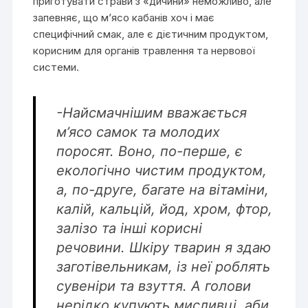
приготувати страви з «дичини» неможливо, але
запевняє, що м’ясо кабанів хоч і має
специфічний смак, але є дієтичним продуктом,
корисним для органів травлення та нервової
системи.
-Найсмачнішим вважається
м’ясо самок та молодих
поросят. Воно, по-перше, є
екологічно чистим продуктом,
а, по-друге, багате на вітаміни,
калій, кальцій, йод, хром, фтор,
залізо та інші корисні
речовини. Шкіру тварин я здаю
заготівельникам, із неї роблять
сувеніри та взуття. А голови
нерідко купують мисливці, аби