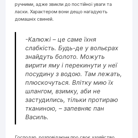
ручними, адже звикли до постійної уваги та
ласки. Характером вони дещо нагадують
домашніх свиней.
-Калюжі – це саме їхня
слабкість. Будь-де у вольєрах
знайдуть болото. Можуть
вирити яму і перекинути у неї
посудину з водою. Там лежать,
плюскочуться. Влітку мию їх
шлангом, взимку, аби не
застудились, тільки протираю
тканиною, – запевняє пан
Василь.
Господар, розповідаючи про своє хазяйство,