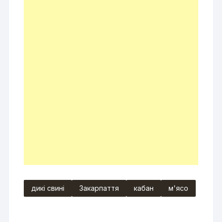
дикі свині
Закарпаття
кабан
м'ясо