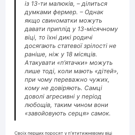
із 13-ти малюків, – ділиться
думками фермер. – Однак
якщо свиноматки можуть
давати приплід у 13-місячному
віці, то їхні дикі родичі
досягають статевої зрілості не
раніше, ніж у 18 місяців.
Атакувати «п’ятачки» можуть
лише тоді, коли мають «дітей»,
при чому переважно чужих,
кому не довіряють. Самці
доволі агресивні у період
любощів, таким чином вони
«завойовують серця» самок.
Своїх перших поросят у п’ятитижневому віці