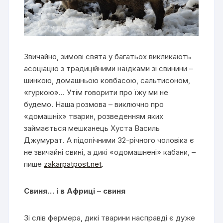
Звичайно, зимові свята у багатьох викликають
асоціацію з традиційними наїдками зі свинини –
шинкою, домашньою ковбасою, сальтисоном,
«гуркою»… Утім говорити про їжу ми не
будемо. Наша розмова – виключно про
«домашніх» тварин, розведенням яких
займається мешканець Хуста Василь
Джумурат. А підопічними 32-річного чоловіка є
не звичайні свині, а дикі «одомашнені» кабани, –
пише
zakarpatpost.net
.
Свиня… і в Африці – свиня
Зі слів фермера, дикі тварини насправді є дуже