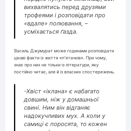
вихвалятись перед друзями
трофеями і розповідати про
«вдале» полювання, –
усміхається ґазда.
Василь Джумурат може годинами розповідати
цікаві факти із життя «п’ятачків». При чому,
знає про них не тільки із літератури, яку
постійно читає, але й із власних спостережень.
-Хвіст «іклана» є набагато
довшим, ніж у домашньої
свині. Ним він відганяє
надокучливих мух. А коли у
самиці є поросята, то кожен