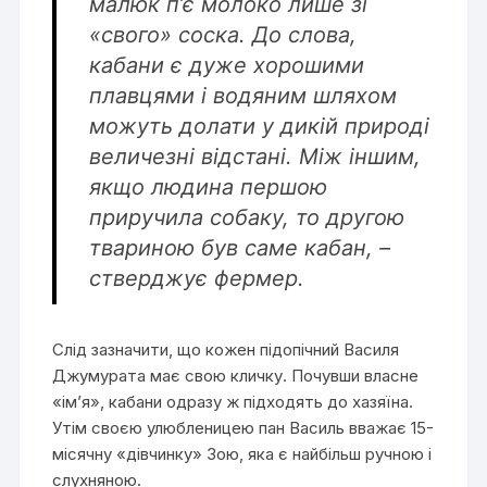
малюк п’є молоко лише зі
«свого» соска. До слова,
кабани є дуже хорошими
плавцями і водяним шляхом
можуть долати у дикій природі
величезні відстані. Між іншим,
якщо людина першою
приручила собаку, то другою
твариною був саме кабан, –
стверджує фермер.
Слід зазначити, що кожен підопічний Василя
Джумурата має свою кличку. Почувши власне
«ім’я», кабани одразу ж підходять до хазяїна.
Утім своєю улюбленицею пан Василь вважає 15-
місячну «дівчинку» Зою, яка є найбільш ручною і
слухняною.