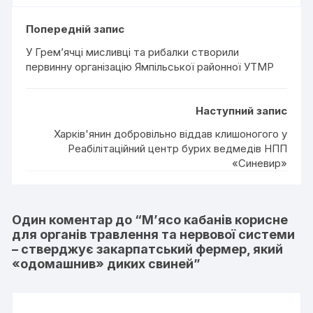
Попередній запис
У Грем’ячці мисливці та рибалки створили
первинну організацію Ямпільської районної УТМР
Наступний запис
Харків'янин добровільно віддав клишоногого у
Реабілітаційний центр бурих ведмедів НПП
«Синевир»
Один коментар до “
М’ясо кабанів корисне
для органів травлення та нервової системи
– стверджує закарпатський фермер, який
«одомашнив» диких свиней
”