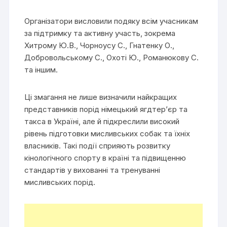
Організатори висловили подяку всім учасникам
за підтримку та активну участь, зокрема
Хитрому Ю.В., Чорноусу С., Гнатенку О.,
Добровольському С., Охоті Ю., Романюкову С.
та іншим.
Ці змагання не лише визначили найкращих
представників порід німецький ягдтер’єр та
такса в Україні, але й підкреслили високий
рівень підготовки мисливських собак та їхніх
власників. Такі події сприяють розвитку
кінологічного спорту в країні та підвищенню
стандартів у вихованні та тренуванні
мисливських порід.