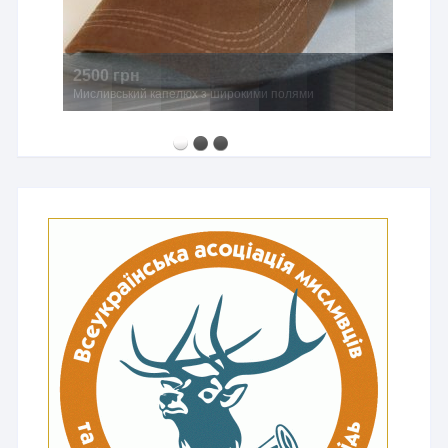
2500 грн
Мисливський капелюх з широкими полями