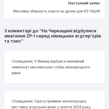
Наступний запис
Мисливці збирають кошти на дрони для 65 ОБрМ
3 коментарі до “
На Черкащині відбулися
змагання ZP-I серед німецьких ягдтер’єрів
та такс
”
Сповіщення:
У Вінниці відбувся ювілейний
чемпіонат мисливських собак міжнародного
рівня
Сповіщення:
Одеса приймає монопородну
виставку угорських вижл у жовтні 2024 року