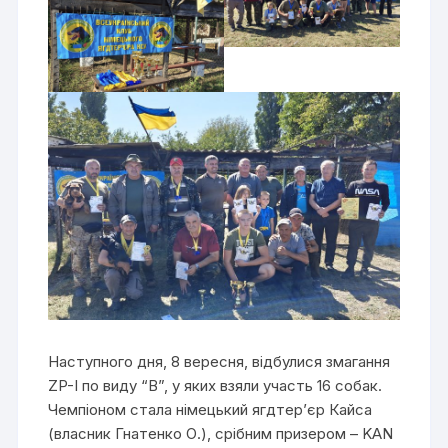
Наступного дня, 8 вересня, відбулися змагання
ZP-I по виду “В”, у яких взяли участь 16 собак.
Чемпіоном стала німецький ягдтер’єр Кайса
(власник Гнатенко О.), срібним призером – KAN