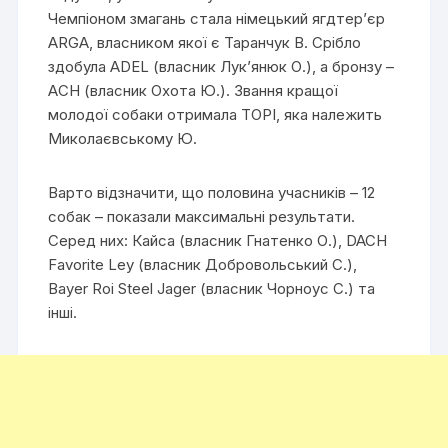
Чемпіоном змагань стала німецький ягдтер’єр
ARGA, власником якої є Таранчук В. Срібло
здобула ADEL (власник Лук’янюк О.), а бронзу –
АCH (власник Охота Ю.). Звання кращої
молодої собаки отримала ТОРІ, яка належить
Миколаєвському Ю.
Варто відзначити, що половина учасників – 12
собак – показали максимальні результати.
Серед них: Кайса (власник Гнатенко О.), DACH
Favorite Ley (власник Добровольський С.),
Bayer Roi Steel Jager (власник Чорноус С.) та
інші.