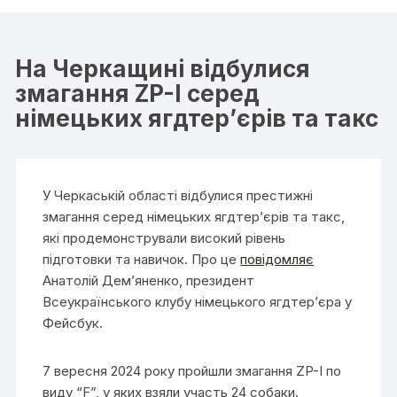
На Черкащині відбулися
змагання ZP-I серед
німецьких ягдтер’єрів та такс
У Черкаській області відбулися престижні
змагання серед німецьких ягдтер’єрів та такс,
які продемонстрували високий рівень
підготовки та навичок. Про це
повідомляє
Анатолій Дем’яненко, президент
Всеукраїнського клубу німецького ягдтер’єра у
Фейсбук.
7 вересня 2024 року пройшли змагання ZP-I по
виду “F”, у яких взяли участь 24 собаки.