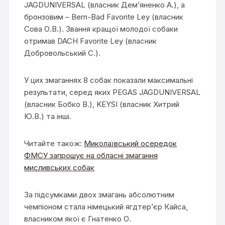
JAGDUNIVERSAL (власник Дем’яненко А.), а
бронзовим – Bern-Bad Favorite Ley (власник
Сова О.В.). Звання кращої молодої собаки
отримав DACH Favorite Ley (власник
Добровольський С.).
У цих змаганнях 8 собак показали максимальні
результати, серед яких PEGAS JAGDUNIVERSAL
(власник Бобко В.), KEYSI (власник Хитрий
Ю.В.) та інші.
Читайте також:
Миколаївський осередок
ФМСУ запрошує на обласні змагання
мисливських собак
За підсумками двох змагань абсолютним
чемпіоном стала німецький ягдтер’єр Кайса,
власником якої є Гнатенко О.