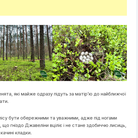
енята, які майже одразу підуть за матір’ю до найближчої
ати.
 лісу бути обережними та уважними, адже під ногами
що гніздо Джавеліни вціліє і не стане здобиччю лисиць,
 качині кладки.