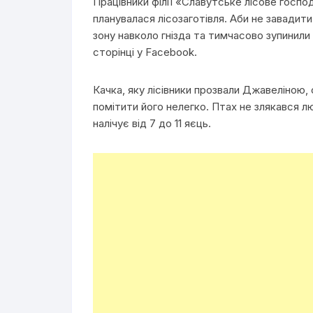
Працівники філії «Славутське лісове господ
планувалася лісозаготівля. Аби не завадит
зону навколо гнізда та тимчасово зупинили
сторінці у Facebook.
Качка, яку лісівники прозвали Джавеліною,
помітити його нелегко. Птах не злякався л
налічує від 7 до 11 яєць.