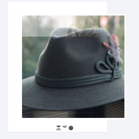
760 грн
Авторський бронзовий значок «Козуля»