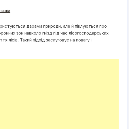
тиші»
користуються дарами природи, але й піклуються про
ронних зон навколо гнізд під час лісогосподарських
я лісів. Такий підхід заслуговує на повагу і