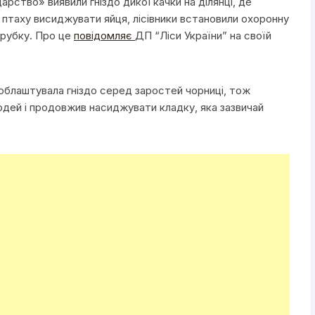
арство» виявили гніздо дикої качки на ділянці, де
и птаху висиджувати яйця, лісівники встановили охоронну
 рубку. Про це
повідомляє
ДП “Ліси України” на своїй
 облаштувала гніздо серед заростей чорниці, тож
юдей і продовжив насиджувати кладку, яка зазвичай