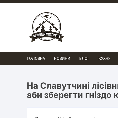
Перейти
до
вмісту
ГОЛОВНА
НОВИНИ
БЛОГ
КУХНЯ
На Славутчині лісів
аби зберегти гніздо 