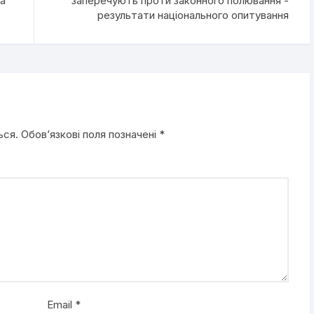
та
заперечують проти законного полювання -
результати національного опитування
ься.
Обов’язкові поля позначені
*
Email
*