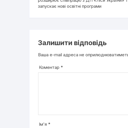
розширює співпрацю з ДП «Ліси України» 
запускає нові освітні програми
Залишити відповідь
Ваша e-mail адреса не оприлюднюватимет
Коментар
*
Ім'я
*