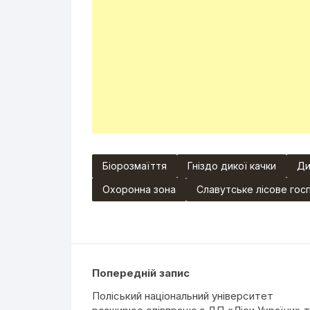
Біорозмаїття
Гніздо дикої качки
Ди
Охоронна зона
Славутське лісове го
Попередній запис
Поліський національний університет