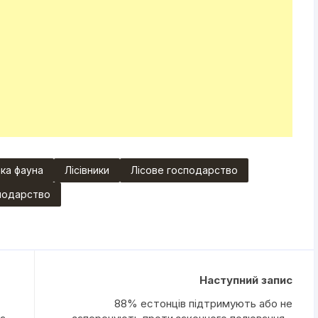
ка фауна
Лісівники
Лісове господарство
сподарство
Наступний запис
88% естонців підтримують або не