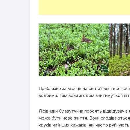
Приблизно за місяць на світ з’являться кач
водойми. Там вони згодом вчитимуться літ
Лісівники Славутчини просять відвідувачів
може бути нове життя. Вони сподіваються, 
круків чи інших хижаків, які часто руйнують