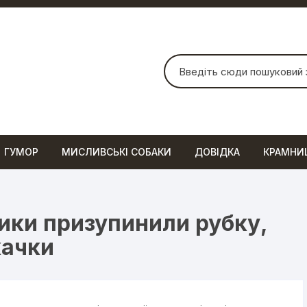
Шукати:
ГУМОР
МИСЛИВСЬКІ СОБАКИ
ДОВІДКА
КРАМНИ
ники призупинили рубку,
качки