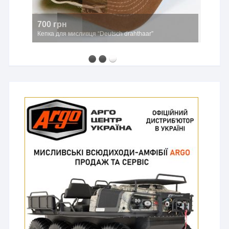
700 грн
Кепка для мисливця “Deutsch drahthaar”