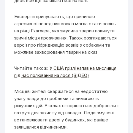
двоє все ще залишаються на волі.
Експерти припускають, що причиною
агресивної поведінки вовків могла стати повінь
на річці Гхагхара, яка змусила тварин покинути
звичні місця проживання. Також розглядаються
версії про гібридизацію вовків з собаками та
можливе захворювання тварин на сказ.
Читайте також:
У США грізлі напав на мисливця
під час полювання на лося (ВІДЕО)
Місцеві жителі скаржаться на недостатню
увагу влади до проблеми та вимагають
рішучіших дій. У селах створюються добровільні
патрулі для захисту від нападів. Люди змушені
встановлювати двері у будинках, які раніше
залишалися відчиненими.