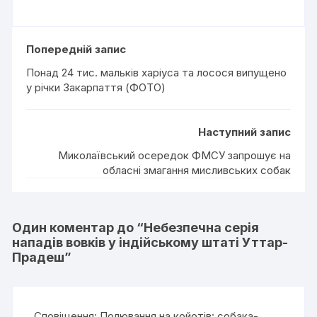
Попередній запис
Понад 24 тис. мальків харіуса та лосося випущено
у річки Закарпаття (ФОТО)
Наступний запис
Миколаївський осередок ФМСУ запрошує на
обласні змагання мисливських собак
Один коментар до “
Небезпечна серія
нападів вовків у індійському штаті Уттар-
Прадеш
”
Сповіщення:
Полювання на койотів: собака-