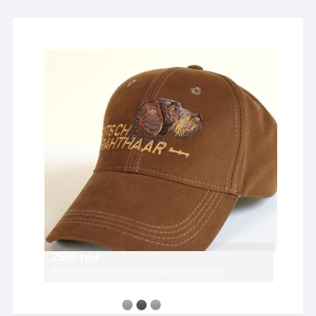
2500 грн
Мисливський капелюх з широкими полями