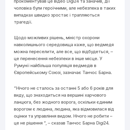
прокоментував це відео Digi24 та заначив, дії
чоловіка були героїчними, але небезпека в таких
випадках швидко зростає і трапляються
трагедії.
Щодо можливих рішень, міністр охорони
навколишнього середовища каже, що ведмедя
можна переселити, але все, що відбудеться, –
це перенесення небезпеки в інше місце. У
Румунії найбільша популяція ведмедів в
Європейському Союзі, зазначає Танчос Барна.
“Нічого не сталось за останні 5 або 6 років для
виду, що знаходиться на вершині харчового
ланцюга, без жодного ворога, оскільки єдиним
ворогом є людина, людина, яка відмовилася від
оцінки та управління видом. Нічого не робити –
це не рішення “, – сказав Танчос Барна Digi24.