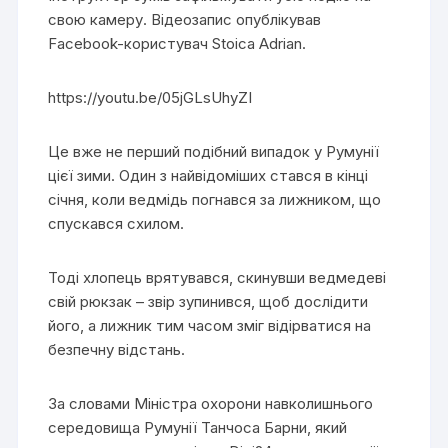
свою камеру. Відеозапис опублікував
Facebook-користувач Stoica Adrian.
https://youtu.be/05jGLsUhyZI
Це вже не перший подібний випадок у Румунії
цієї зими. Один з найвідоміших стався в кінці
січня, коли ведмідь погнався за лижником, що
спускався схилом.
Тоді хлопець врятувався, скинувши ведмедеві
свій рюкзак – звір зупинився, щоб дослідити
його, а лижник тим часом зміг відірватися на
безпечну відстань.
За словами Міністра охорони навколишнього
середовища Румунії Танчоса Барни, який