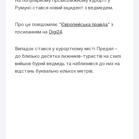
На популярному гірськолижному курорті у
Румунії стався новий інцидент з ведмедем.
Про це повідомляє “
Європейська правда
” з
посиланням на
Digi24
.
Випадок стався у курортному місті Предял –
до близько десятка лижників-туристів на схилі
вийшов бурий ведмідь та наблизився до них на
відстань буквально кількох метрів.