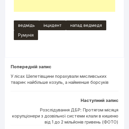
ведмідь
інцидент
напад ведмедя
Румунія
Попередній запис
У лісах Шепетівщини порахували мисливських
тварин: найбільше козуль, а найменше борсуків
Наступний запис
Розслідування ДБР: Протягом місяця
корупціонери з дозвільної системи клали в кишеню
від 1 до 2 мільйонів гривень (ФОТО)