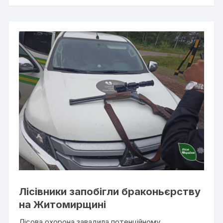
Лісівники запобігли браконьєрству
на Житомирщині
Лісова охорона завадила потенційному