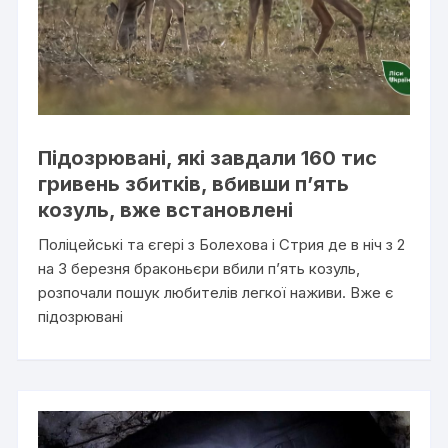
Підозрювані, які завдали 160 тис
гривень збитків, вбивши п’ять
козуль, вже встановлені
Поліцейські та єгері з Болехова і Стрия де в ніч з 2
на 3 березня браконьєри вбили п’ять козуль,
розпочали пошук любителів легкої наживи. Вже є
підозрювані