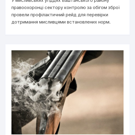
У мисливських угіддях Баштанського району
правоохоронці сектору контролю за обігом зброї
провели профілактичний рейд для перевірки
дотримання мисливцями встановлених норм.