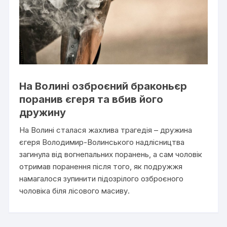
На Волині озброєний браконьєр
поранив єгеря та вбив його
дружину
На Волині сталася жахлива трагедія – дружина
єгеря Володимир-Волинського надлісництва
загинула від вогнепальних поранень, а сам чоловік
отримав поранення після того, як подружжя
намагалося зупинити підозрілого озброєного
чоловіка біля лісового масиву.