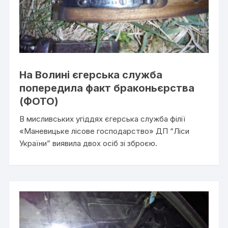
На Волині єгерська служба
попередила факт браконьєрства
(ФОТО)
В мисливських угіддях єгерська служба філії
«Маневицьке лісове господарство» ДП “Ліси
України” виявила двох осіб зі зброєю.