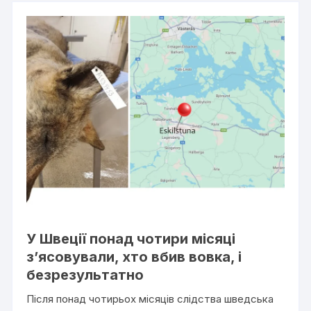
У Швеції понад чотири місяці
з’ясовували, хто вбив вовка, і
безрезультатно
Після понад чотирьох місяців слідства шведська