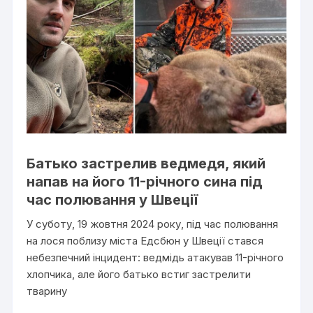
Батько застрелив ведмедя, який
напав на його 11-річного сина під
час полювання у Швеції
У суботу, 19 жовтня 2024 року, під час полювання
на лося поблизу міста Едсбюн у Швеції стався
небезпечний інцидент: ведмідь атакував 11-річного
хлопчика, але його батько встиг застрелити
тварину