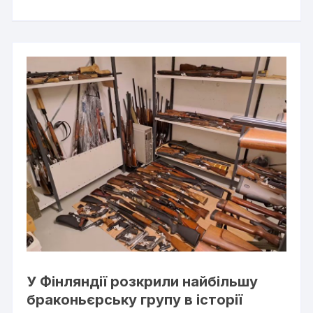
У Фінляндії розкрили найбільшу
браконьєрську групу в історії