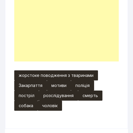
жорстоке поводження з тваринами
Закарпаття
мотиви
поліція
постріл
розслідування
смерть
собака
чоловік