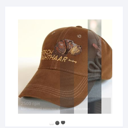
2500 грн
Мисливський капелюх з широкими полями