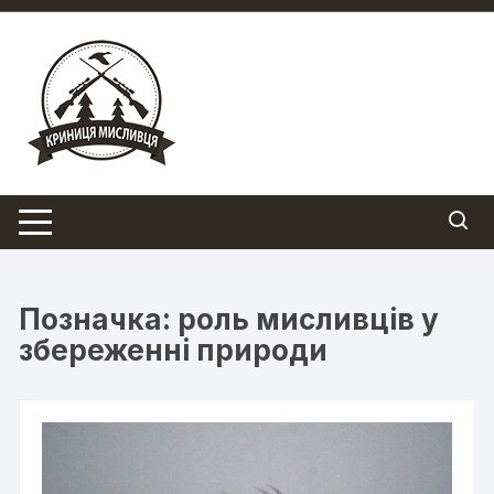
Перейти
до
вмісту
Позначка:
роль мисливців у
збереженні природи