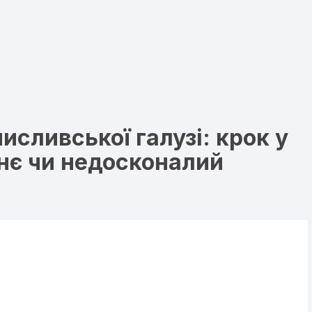
исливської галузі: крок у
нє чи недосконалий