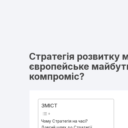
Стратегія розвитку м
європейське майбут
компроміс?
ЗМІСТ
Чому Стратегія на часі?
Довгий шлях до Стратегії