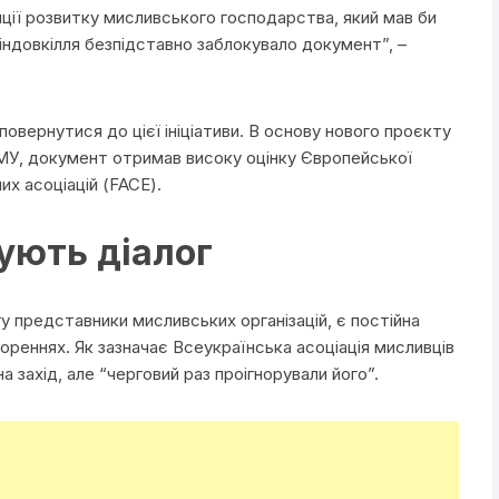
пції розвитку мисливського господарства, який мав би
індовкілля безпідставно заблокувало документ”, –
повернутися до цієї ініціативи. В основу нового проєкту
МУ, документ отримав високу оцінку Європейської
х асоціацій (FACE).
ують діалог
у представники мисливських організацій, є постійна
вореннях. Як зазначає Всеукраїнська асоціація мисливців
а захід, але “черговий раз проігнорували його”.