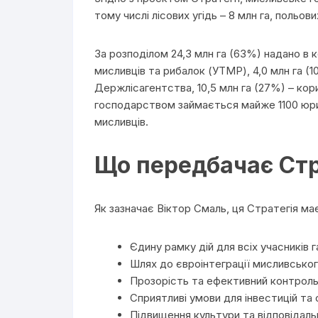
тому числі лісових угідь – 8 млн га, польови
За розподілом 24,3 млн га (63%) надано в 
мисливців та рибалок (УТМР), 4,0 млн га (
Держлісагентства, 10,5 млн га (27%) – ко
господарством займається майже 1100 юрид
мисливців.
Що передбачає Стр
Як зазначає Віктор Смаль, ця Стратегія ма
Єдину рамку дій для всіх учасників г
Шлях до євроінтеграції мисливсько
Прозорість та ефективний контроль
Сприятливі умови для інвестицій та
Підвищення культури та відповідаль