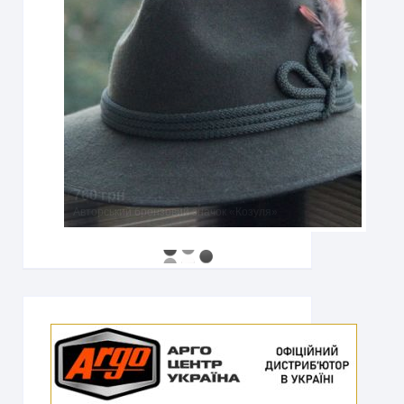
760 грн
Авторський бронзовий значок «Козуля»