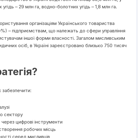
х угідь – 29 млн га, водно-болотних угідь – 1,8 млн га.
користування організаціям Українського товариства
10%) – підприємствам, що належать до сфери управління
ристувачам іншої форми власності. Загалом мисливським
ичних осіб, в Україні зареєстровано близько 750 тисяч
атегія?
є забезпечити:
алузі
го сектору
 через цифрові інструменти
 створення робочих місць
ності серед мисливців