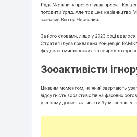
Рада України, я презентував проєкт Конце
погодити Уряд. Але тодішнє керівництво М
зазначив Віктор Червоний.
За його словами, лише у 2023 році вдалося 
Стратегії була покладена Концепція ВАМК
федерації мисливських та природоохоронни
Зооактивісти ігнор
Цікавим моментом, на який звертають уваг
відсутність зооактивістів на фахових обго
у своєму дописі, активісти були запрошені н