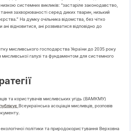
 низкою системних викликів: “застаріле законодавство,
остання захворюваності серед диких тварин, низький
єрства.” На думку очільника відомства, без чітко
и ані відновитися, ані розвиватися відповідно до
витку мисливського господарства України до 2035 року
 мисливської галузі та фундаментом для системного
ратегії
вців та користувачів мисливських угідь (ВАМКМУ)
публікує
Всеукраїнська асоціація мисливців, розповів
окументу.
нь екологічної політики та природокористування Верховна