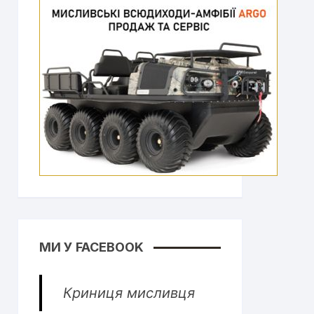
МИ У FACEBOOK
Криниця мисливця