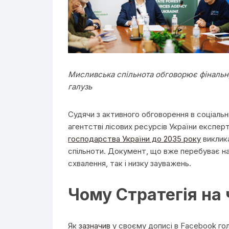
Мисливська спільнота обговорює фінальн
галузь
Судячи з активного обговорення в соціал
агентстві лісових ресурсів України експер
господарства України до 2035 року
виклик
спільноти. Документ, що вже перебуває на р
схвалення, так і низку зауважень.
Чому Стратегія на 
Як
зазначив
у своєму дописі в Facebook го