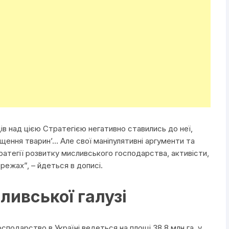
ів над цією Стратегією негативно ставились до неї,
щення тварин’… Але свої маніпулятивні аргументи та
атегії розвитку мисливського господарства, активісти,
режах”, – йдеться в дописі.
ливської галузі
сподарство в Україні ведеться на площі 38,8 млн га, у