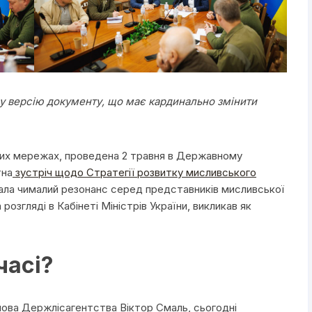
у версію документу, що має кардинально змінити
ьних мережах, проведена 2 травня в Державному
тна
зустріч щодо Стратегії розвитку мисливського
ала чималий резонанс серед представників мисливської
озгляді в Кабінеті Міністрів України, викликав як
часі?
лова Держлісагентства Віктор Смаль, сьогодні