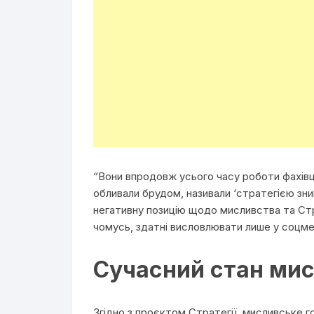
“Вони впродовж усього часу роботи фахівц
обливали брудом, називали ‘стратегією зни
негативну позицію щодо мисливства та Стр
чомусь, здатні висловлювати лише у соцме
Сучасний стан мис
Згідно з проєктом Стратегії, мисливське го