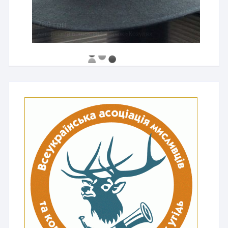
760 грн
Авторський бронзовий значок «Козуля»