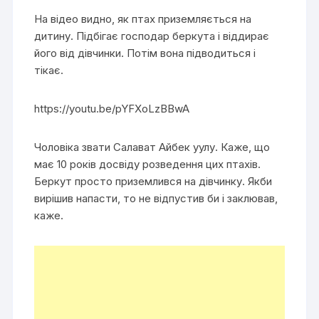
На відео видно, як птах приземляється на
дитину. Підбігає господар беркута і віддирає
його від дівчинки. Потім вона підводиться і
тікає.
https://youtu.be/pYFXoLzBBwA
Чоловіка звати Салават Айбек уулу. Каже, що
має 10 років досвіду розведення цих птахів.
Беркут просто приземлився на дівчинку. Якби
вирішив напасти, то не відпустив би і заклював,
каже.