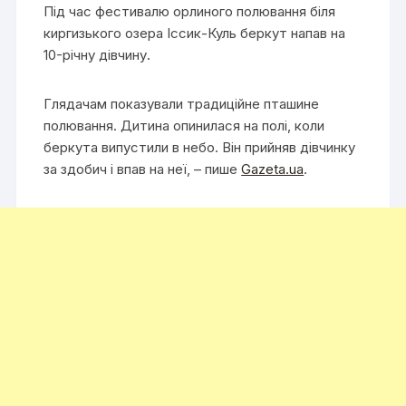
Під час фестивалю орлиного полювання біля
киргизького озера Іссик-Куль беркут напав на
10-річну дівчину.
Глядачам показували традиційне пташине
полювання. Дитина опинилася на полі, коли
беркута випустили в небо. Він прийняв дівчинку
за здобич і впав на неї, – пише
Gazeta.ua
.