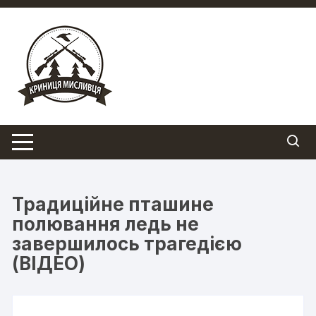
Перейти
до
вмісту
Традиційне пташине
полювання ледь не
завершилось трагедією
(ВІДЕО)