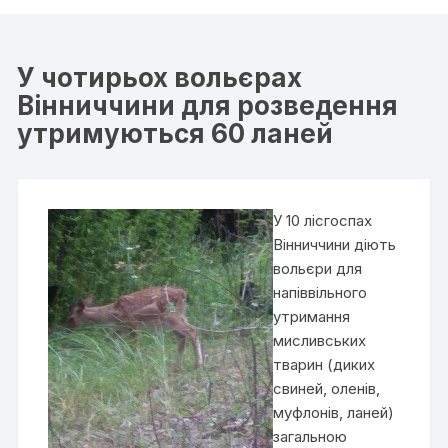
У чотирьох вольєрах
Вінниччини для розведення
утримуються 60 ланей
У 10 лісгоспах
Вінниччини діють
вольєри для
напіввільного
утримання
мисливських
тварин (диких
свиней, оленів,
муфлонів, ланей)
загальною