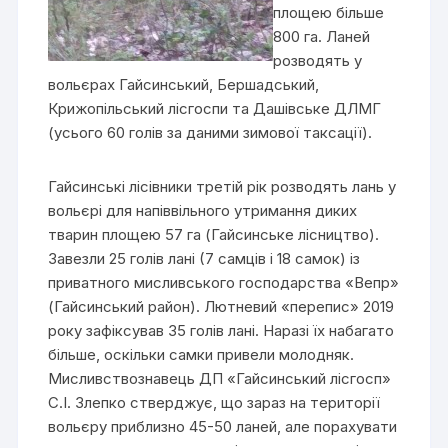
площею більше
800 га. Ланей
розводять у
вольєрах Гайсинський, Бершадський,
Крижопільський лісгоспи та Дашівське ДЛМГ
(усього 60 голів за даними зимової таксації).
Гайсинські лісівники третій рік розводять лань у
вольєрі для напіввільного утримання диких
тварин площею 57 га (Гайсинське лісництво).
Завезли 25 голів лані (7 самців і 18 самок) із
приватного мисливського господарства «Вепр»
(Гайсинський район). Лютневий «перепис» 2019
року зафіксував 35 голів лані. Наразі їх набагато
більше, оскільки самки привели молодняк.
Мисливствознавець ДП «Гайсинський лісгосп»
С.І. Злепко стверджує, що зараз на території
вольєру приблизно 45-50 ланей, але порахувати