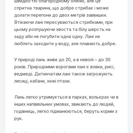
швидкістю благородному оленю, але це
спритна тварина, що добре стрибає і може
долати перепони до двох метрів заввишки.
Втікаючи лані пересуваються стрибками, при
цьому розпушуючи хвоста та білу шерсть на
заду аби не погубити одна одну. Лані не
люблять заходити у воду, але плавають добре.
У природі лань живе до 20, а в неволі – до 30
років. Природними ворогами лані є вовки, рисі,
ведмеді. Дитинчатам лані також загрожують
лисиці, кабани, хижі птахи.
Лань легко утримується в парках, вольєрах чи в
інших напіввільних умовах, звикають до людей,
годівниць, легко підманюються, беруть корми з
рук.