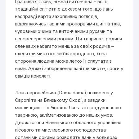
Граційна як лань, ніжна і витончена – всі ці
традиційні епітети є доказом того, що лань
насправді варта захопливих поглядів,
відрізняючись гарними пропорціями шиї та тіла,
чудовими очима та витонченими рухами та
неперевершеними рогами. Ця тварина з родини
оленевих набагато менша за своїх родичів –
оленя плямистого чи благородного, хоча
стороння людина може легко її сплутати з
ними. Адже і забарвлення лані плямисте, і роги у
самців крислаті.
Лань європейська (Dama dama) поширена у
Європі та на Близькому Сході, а завдяки
мисливцям – і в Україні. Лань є інтродукованою
твариною, акліматизованою до наших умов.
Держлісгопи Вінницького обласного управління
лісового та мисливського господарства
останніми роками розводять лань у вольєрах