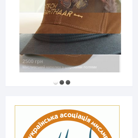
2500 грн
Мисливський капелюх з широкими полями