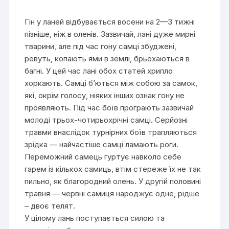
Гін у ланей відбувається восени на 2—3 тижні
пізніше, ніж в оленів. Зазвичай, лані дуже мирні
тварини, але під час гону самці збуджені,
ревуть, копають ями в землі, брьохаються в
багні. У цей час лані обох статей хрипло
хоркають. Самці б’ються між собою за самок,
які, окрім голосу, ніяких інших ознак гону не
проявляють. Під час боїв програють зазвичай
молоді трьох-чотирьохрічні самці. Серйозні
травми внаслідок турнірних боїв трапляються
зрідка — найчастіше самці ламають роги.
Переможний самець гуртує навколо себе
гарем із кількох самиць, втім стереже їх не так
пильно, як благородний олень. У другій половині
травня — червні самиця народжує одне, рідше
– двоє телят.
У цілому лань поступається силою та