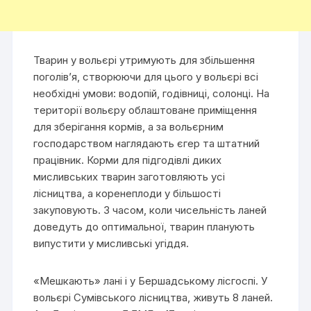
Тварин у вольєрі утримують для збільшення
поголів’я, створюючи для цього у вольєрі всі
необхідні умови: водопій, годівниці, солонці. На
території вольєру облаштоване приміщення
для зберігання кормів, а за вольєрним
господарством наглядають єгер та штатний
працівник. Корми для підгодівлі диких
мисливських тварин заготовляють усі
лісництва, а коренеплоди у більшості
закуповують. З часом, коли чисельність ланей
доведуть до оптимальної, тварин планують
випустити у мисливські угіддя.
«Мешкають» лані і у Бершадському лісгоспі. У
вольєрі Сумівського лісництва, живуть 8 ланей.