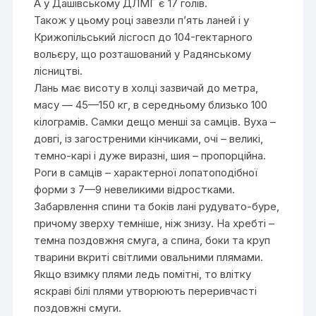
А у Дашівському ДЛМГ є 17 голів.
Також у цьому році завезли п’ять ланей і у
Крижопільський лісгосп до 104-гектарного
вольєру, що розташований у Радянському
лісництві.
Лань має висоту в холці зазвичай до метра,
масу — 45—150 кг, в середньому близько 100
кілограмів. Самки дещо менші за самців. Вуха –
довгі, із загостреними кінчиками, очі – великі,
темно-карі і дуже виразні, шия – пропорційна.
Роги в самців – характерної лопатоподібної
форми з 7—9 невеликими відростками.
Забарвлення спини та боків лані рудувато-буре,
причому зверху темніше, ніж знизу. На хребті –
темна поздовжня смуга, а спина, боки та круп
тварини вкриті світлими овальними плямами.
Якщо взимку плями ледь помітні, то влітку
яскраві білі плями утворюють переривчасті
поздовжні смуги.