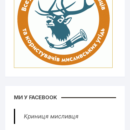
МИ У FACEBOOK
Криниця мисливця