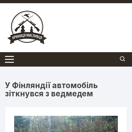
Перейти
до
вмісту
У Фінляндії автомобіль
зіткнувся з ведмедем