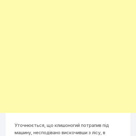
Уточнюється, що клишоногий потрапив під
машину, несподівано вискочивши з лісу, в