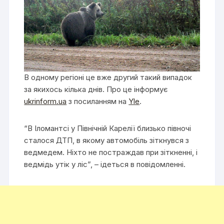
В одному регіоні це вже другий такий випадок
за якихось кілька днів. Про це інформує
ukrinform.ua
з посиланням на
Yle
.
“В Іломантсі у Північній Карелії близько півночі
сталося ДТП, в якому автомобіль зіткнувся з
ведмедем. Ніхто не постраждав при зіткненні, і
ведмідь утік у ліс”, – ідеться в повідомленні.