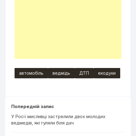
автомобіль
ведмідь
ДТП
екодуки
Попередній запис
У Росії мисливці застрелили двох молодих
ведмедів, які гуляли біля дач