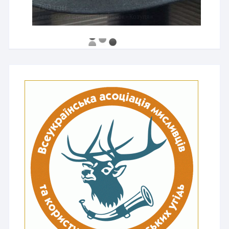
760 грн
Авторський бронзовий значок «Козуля»