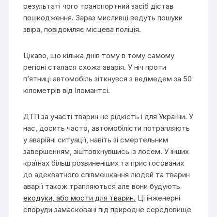
результаті чого транспортний засіб дістав
пошкодження. Зараз мисливці ведуть пошуки
звіра, повідомляє місцева поліція.
Цікаво, що кілька днів тому в тому самому
регіоні сталася схожа аварія. У ніч проти
п’ятниці автомобіль зіткнувся з ведмедем за 50
кілометрів від Іломантсі.
ДТП за участі тварин не рідкість і для України. У
нас, досить часто, автомобілісти потрапляють
у аварійні ситуації, навіть зі смертельним
завершенням, зіштовхнувшись із лосем. У інших
країнах більш розвиненіших та пристосованих
до адекватного співмешкання людей та тварин
аварії також трапляються але вони будують
екодуки, або мости для тварин.
Ці інженерні
споруди замасковані під природне середовище