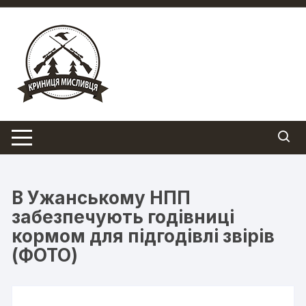
Перейти
до
вмісту
В Ужанському НПП
забезпечують годівниці
кормом для підгодівлі звірів
(ФОТО)