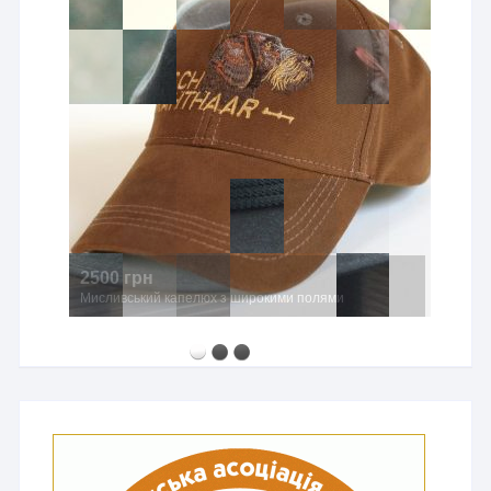
2500 грн
Мисливський капелюх з широкими полями