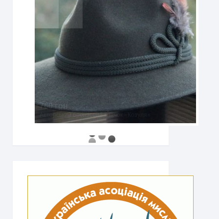
760 грн
Авторський бронзовий значок «Козуля»