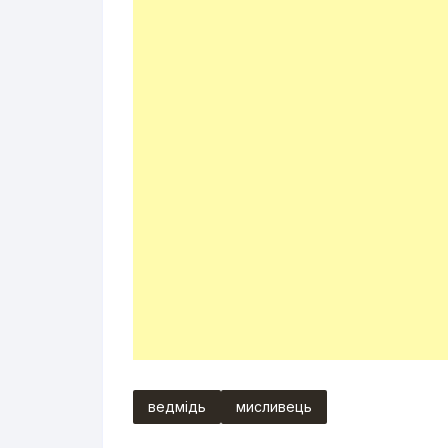
ведмідь
мисливець