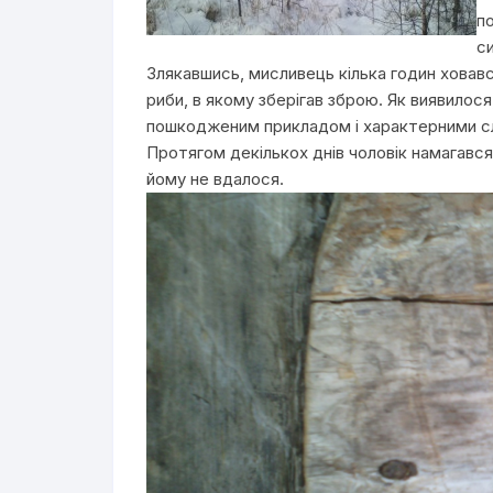
по
с
Злякавшись, мисливець кілька годин ховався
риби, в якому зберігав зброю. Як виявилося
пошкодженим прикладом і характерними слід
Протягом декількох днів чоловік намагавс
йому не вдалося.