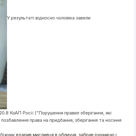
У результаті відносно чоловіка завели
.8 КоАП Росії (“Порушення правил зберігання, які
 позбавлення права на придбання, зберігання та носіння
абіжник
вдарив мисливця в обличчя, забрав рушницю і