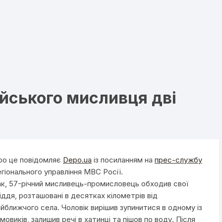
ійського мисливця дві
ро це повідомляє
Depo.ua
із посиланням на
прес-службу
егіонального управління МВС Росії.
ак, 57-річний мисливець-промисловець обходив свої
іддя, розташовані в десятках кілометрів від
айближчого села. Чоловік вирішив зупинитися в одному із
мовиків, залишив речі в хатинці та пішов по воду. Після