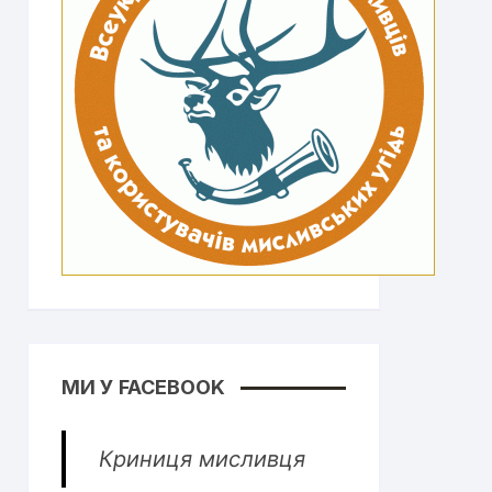
МИ У FACEBOOK
Криниця мисливця