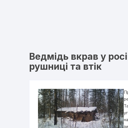
Ведмідь вкрав у рос
рушниці та втік
П
р
Т
уг
н
зи