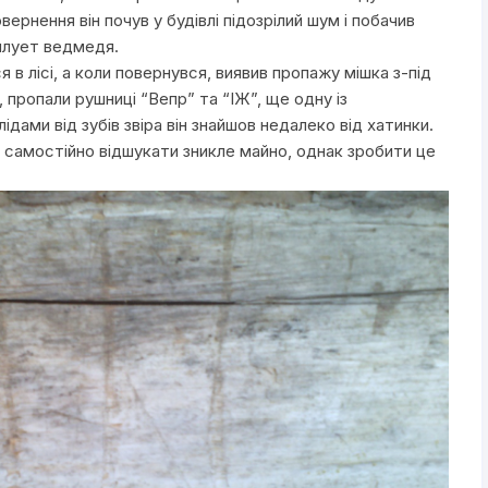
вернення він почув у будівлі підозрілий шум і побачив
илует ведмедя.
 в лісі, а коли повернувся, виявив пропажу мішка з-під
, пропали рушниці “Вепр” та “ІЖ”, ще одну із
ами від зубів звіра він знайшов недалеко від хатинки.
я самостійно відшукати зникле майно, однак зробити це