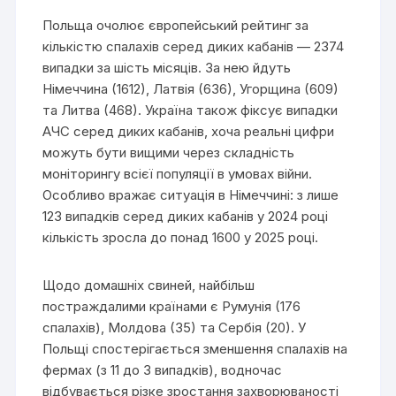
Польща очолює європейський рейтинг за
кількістю спалахів серед диких кабанів — 2374
випадки за шість місяців. За нею йдуть
Німеччина (1612), Латвія (636), Угорщина (609)
та Литва (468). Україна також фіксує випадки
АЧС серед диких кабанів, хоча реальні цифри
можуть бути вищими через складність
моніторингу всієї популяції в умовах війни.
Особливо вражає ситуація в Німеччині: з лише
123 випадків серед диких кабанів у 2024 році
кількість зросла до понад 1600 у 2025 році.
Щодо домашніх свиней, найбільш
постраждалими країнами є Румунія (176
спалахів), Молдова (35) та Сербія (20). У
Польщі спостерігається зменшення спалахів на
фермах (з 11 до 3 випадків), водночас
відбувається різке зростання захворюваності