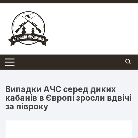
Перейти
до
вмісту
Випадки АЧС серед диких
кабанів в Європі зросли вдвічі
за півроку