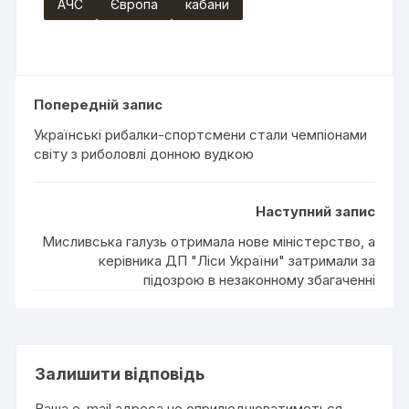
АЧС
Європа
кабани
Попередній запис
Українські рибалки-спортсмени стали чемпіонами
світу з риболовлі донною вудкою
Наступний запис
Мисливська галузь отримала нове міністерство, а
керівника ДП "Ліси України" затримали за
підозрою в незаконному збагаченні
Залишити відповідь
Ваша e-mail адреса не оприлюднюватиметься.