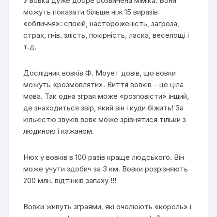
У вовка дуже добре розвинена міміка. Вони
можуть показати більше ніж 15 виразів
«обличчя»: спокій, настороженість, загроза,
страх, гнів, злість, покірність, ласка, веселощі і
т.д.
Дослідник вовків Ф. Моует довів, що вовки
можуть «розмовляти». Виття вовків – це ціла
мова. Так одна зграя може «розповісти» інший,
де знаходиться звір, який він і куди біжить! За
кількістю звуків вовк може зрівнятися тільки з
людиною і кажаном.
Нюх у вовків в 100 разів краще людського. Він
може учути здобич за 3 км. Вовки розрізняють
200 млн. відтінків запаху !!!
Вовки живуть зграями, які очолюють «король» і