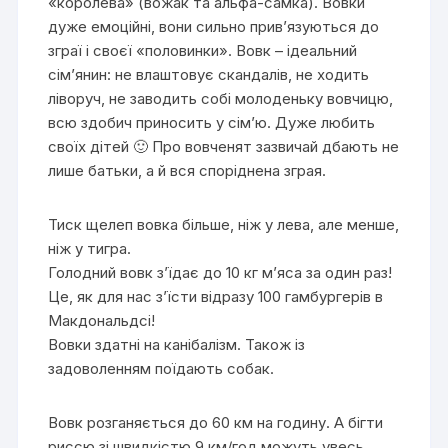
«королева» (вожак та альфа-самка). Вовки
дуже емоційні, вони сильно прив’язуються до
зграї і своєї «половинки». Вовк – ідеальний
сім’янин: не влаштовує скандалів, не ходить
ліворуч, не заводить собі молоденьку вовчицю,
всю здобич приносить у сім’ю. Дуже любить
своїх дітей 🙂 Про вовченят зазвичай дбають не
лише батьки, а й вся споріднена зграя.
Тиск щелеп вовка більше, ніж у лева, але менше,
ніж у тигра.
Голодний вовк з’їдає до 10 кг м’яса за один раз!
Це, як для нас з’їсти відразу 100 гамбургерів в
Макдональдсі!
Вовки здатні на канібалізм. Також із
задоволенням поїдають собак.
Вовк розганяється до 60 км на годину. А бігти
риссю зі швидкістю 9 км/год можуть увесь