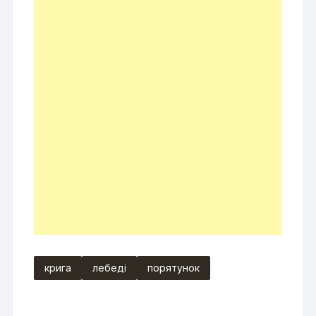
крига
лебеді
порятунок