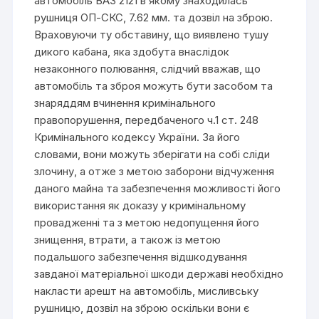
автомобіль ВАЗ 2121 в якому знаходилась
рушниця ОП-СКС, 7.62 мм. та дозвіл на зброю.
Враховуючи ту обставину, що виявлено тушу
дикого кабана, яка здобута внаслідок
незаконного полювання, слідчий вважав, що
автомобіль та зброя можуть бути засобом та
знаряддям вчинення кримінального
правопорушення, передбаченого ч.1 ст. 248
Кримінального кодексу України. За його
словами, вони можуть зберігати на собі сліди
злочину, а отже з метою заборони відчуження
даного майна та забезпечення можливості його
використання як доказу у кримінальному
провадженні та з метою недопущення його
знищення, втрати, а також із метою
подальшого забезпечення відшкодування
завданої матеріальної шкоди державі необхідно
накласти арешт на автомобіль, мисливську
рушницю, дозвіл на зброю оскільки вони є