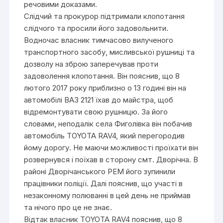
речовими доказами.
Слідчий та прокурор підтримали клопотання
слідчого та просили його задовольнити.
Водночас власник тимчасово вилученого
транспортного засобу, мисливської рушниці та
дозволу на зброю заперечував проти
задоволення клопотання. Він пояснив, що 8
лютого 2017 року приблизно о 13 годині він на
автомобілі ВАЗ 2121 їхав до майстра, щоб
відремонтувати свою рушницю. За його
словами, неподалік села Фиголівка він побачив
автомобіль TOYOTA RAV4, який перегородив
йому дорогу. Не маючи можливості проїхати він
розвернувся і поїхав в сторону смт. Дворічна. В
районі Дворічанського РЕМ його зупинили
працівники поліції. Далі пояснив, що участі в
незаконному полюванні в цей день не приймав
та нічого про це не знає.
Відтак власник TOYOTA RAV4 пояснив, що 8