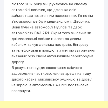
лютого 2017 року він, рухаючись на своєму
автомобілі побачив, що декілька осіб
займаються незаконним полюванням. Як потім
з’ясувалося це були мешканці смт. Дворічна.
Вони були на автомобілі Hyundai та двох
автомобілях ВАЗ-2121. Окрім того він бачив як
дві мисливські собаки гналися за диким
кабаном та чув декілька пострілів. Він зразу
зателефонував в поліцію, а з метою затримання
вказаних осіб своїм автомобілем перегородив
дорогу.
В результаті суддя клопотання слідчого
задовольнив частково: наклав арешт на тушу
дикого кабана, мисливську рушницю та дозвіл
на зброю, а автомобіль ВАЗ 2121 постановив
повернути.