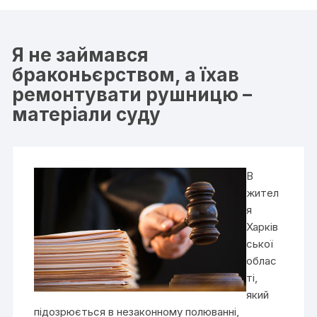
Я не займався
браконьєрством, а їхав
ремонтувати рушницю –
матеріали суду
В
жител
я
Харків
ської
облас
ті,
який
підозрюється в незаконному полюванні,