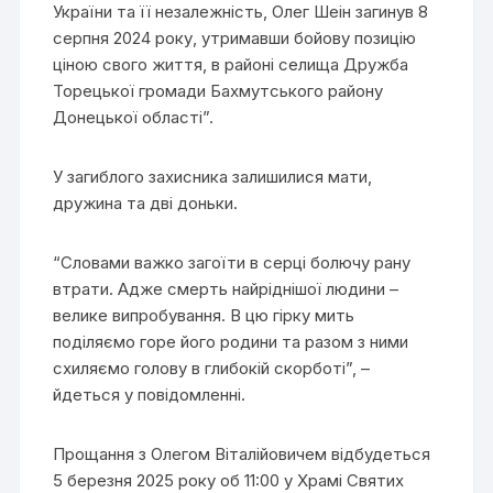
України та її незалежність, Олег Шеін загинув 8
серпня 2024 року, утримавши бойову позицію
ціною свого життя, в районі селища Дружба
Торецької громади Бахмутського району
Донецької області”.
У загиблого захисника залишилися мати,
дружина та дві доньки.
“Словами важко загоїти в серці болючу рану
втрати. Адже смерть найріднішої людини –
велике випробування. В цю гірку мить
поділяємо горе його родини та разом з ними
схиляємо голову в глибокій скорботі”, –
йдеться у повідомленні.
Прощання з Олегом Віталійовичем відбудеться
5 березня 2025 року об 11:00 у Храмі Святих