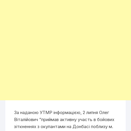
За наданою УТМР інформацією, 2 липня Олег
Віталійович “приймав активну участь в бойових
зіткненнях з окупантами на Донбасі поблизу м.