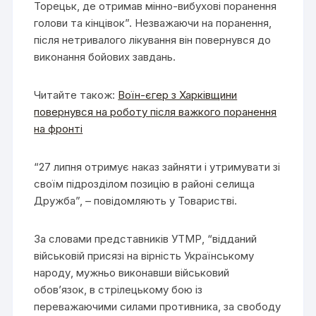
Торецьк, де отримав мінно-вибухові поранення
голови та кінцівок”. Незважаючи на поранення,
після нетривалого лікування він повернувся до
виконання бойових завдань.
Читайте також:
Воїн-єгер з Харківщини
повернувся на роботу після важкого поранення
на фронті
“27 липня отримує наказ зайняти і утримувати зі
своїм підрозділом позицію в районі селища
Дружба”, – повідомляють у Товаристві.
За словами представників УТМР, “відданий
військовій присязі на вірність Українському
народу, мужньо виконавши військовий
обов’язок, в стрілецькому бою із
переважаючими силами противника, за свободу