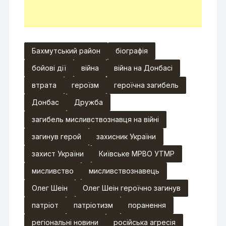
Бахмутський район
біографія
бойові дії
війна
війна на Донбасі
втрата
героїзм
героїчна загибель
Донбас
Дружба
загибель мисливствознавця на війні
загинув герой
захисник України
захист України
Київське МРВО УТМР
мисливство
мисливствознавець
Олег Шеін
Олег Шеін героїчно загинув
патріот
патріотизм
поранення
регіональні новини
російська агресія