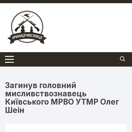
Перейти
до
вмісту
Загинув головний
мисливствознавець
Київського МРВО УТМР Олег
Шеін