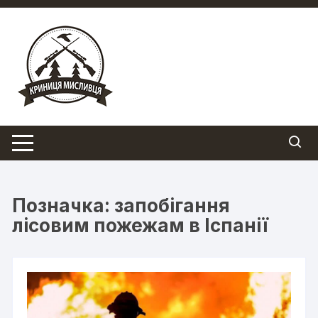
Перейти
до
вмісту
Позначка:
запобігання
лісовим пожежам в Іспанії