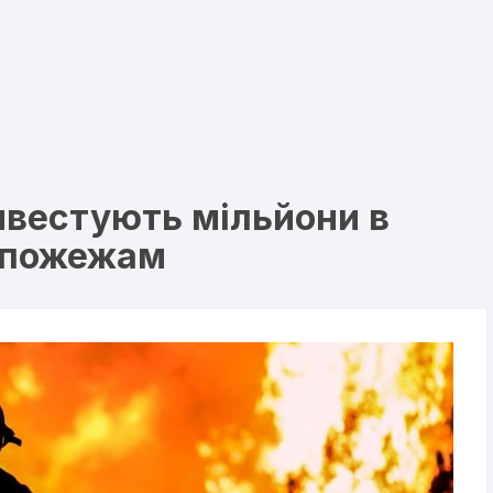
інвестують мільйони в
м пожежам