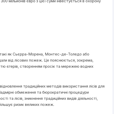
300 мільйонів євро з цієї суми інвестується в охорону
ї, такі як Сьєрра-Морена, Монтес-де-Толедо або
али від лісових пожеж. Це пояснюється, зокрема,
стю єгерів, створенням просік та мережею водних
відновлення традиційних методів використання лісів для
 Надмірні обмеження та бюрократичні процедури
сті та лісів, зникнення традиційних видів діяльності,
більшує ризик великих пожеж.