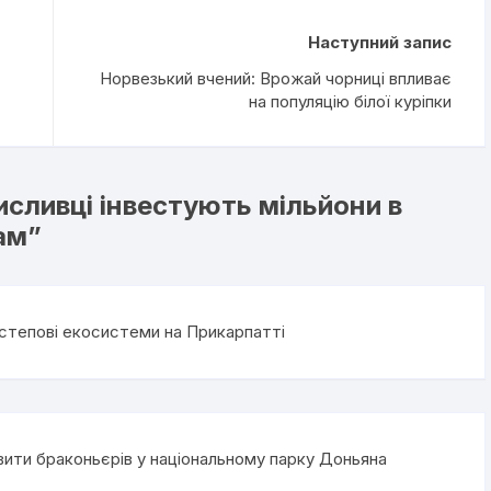
Наступний запис
Норвезький вчений: Врожай чорниці впливає
на популяцію білої куріпки
исливці інвестують мільйони в
ам
”
степові екосистеми на Прикарпатті
вити браконьєрів у національному парку Доньяна