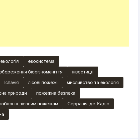
екологія
екосистема
збереження біорізноманіття
інвестиції
Іспанія
лісові пожежі
мисливство та екологія
она природи
пожежна безпека
побіганні лісовим пожежам
Серранія-де-Кадіс
на