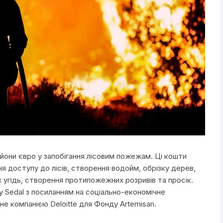
йони євро у запобігання лісовим пожежам. Ці кошти
 доступу до лісів, створення водойм, обрізку дерев,
 угідь, створення протипожежних розривів та просік.
 y Sedal з посиланням на соціально-економічне
не компанією Deloitte для Фонду Artemisan.