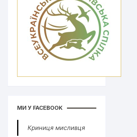
МИ У FACEBOOK
Криниця мисливця