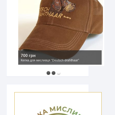
2500 грн
Мисливський капелюх з широкими полями