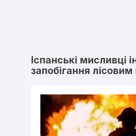
Іспанські мисливці 
запобігання лісови