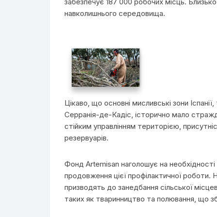
забезпечує 187 000 робочих місць. Близько 
навколишнього середовища.
Цікаво, що основні мисливські зони Іспані
Серранія-де-Кадіс, історично мало стражд
стійким управлінням територією, присутні
резервуарів.
Фонд Artemisan наголошує на необхідності 
продовження цієї профілактичної роботи.
призводять до занедбання сільської місцево
таких як тваринництво та полювання, що з