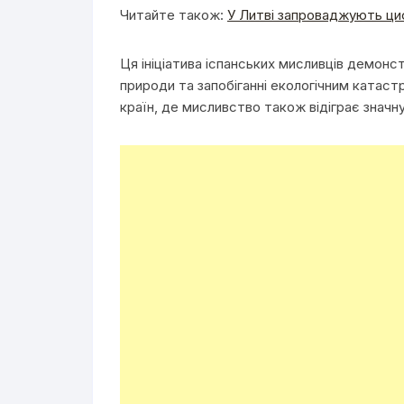
Читайте також:
У Литві запроваджують ци
Ця ініціатива іспанських мисливців демон
природи та запобіганні екологічним катаст
країн, де мисливство також відіграє значн