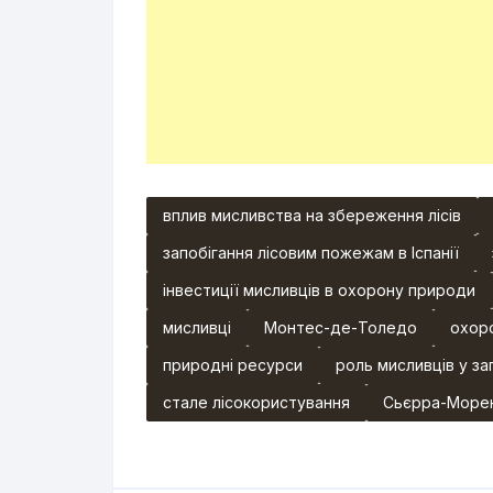
вплив мисливства на збереження лісів
запобігання лісовим пожежам в Іспанії
інвестиції мисливців в охорону природи
мисливці
Монтес-де-Толедо
охор
природні ресурси
роль мисливців у за
стале лісокористування
Сьєрра-Море