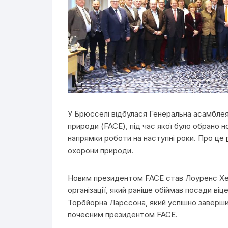
У Брюсселі відбулася Генеральна асамбле
природи (FACE), під час якої було обрано н
напрямки роботи на наступні роки. Про це
охорони природи.
Новим президентом FACE став Лоуренс Хед
організації, який раніше обіймав посади віц
Торбйорна Ларссона, який успішно завершив
почесним президентом FACE.