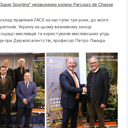
“Super Sporting” незаконною копією Parcours de Chasse
склад правління FACE на наступні три роки, до якого
регіонів. Україну на цьому важливому заході
ціації мисливців та користувачів мисливських угідь
ади при Держлісагентстві, професор Петро Лакида.