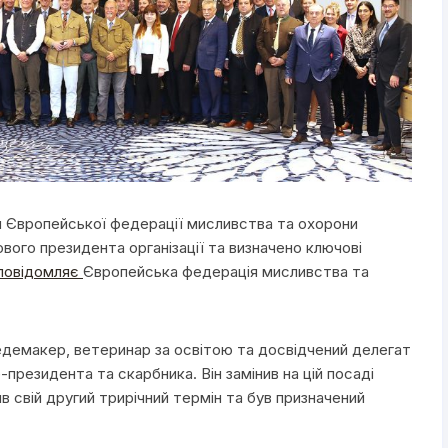
я Європейської федерації мисливства та охорони
ового президента організації та визначено ключові
повідомляє
Європейська федерація мисливства та
емакер, ветеринар за освітою та досвідчений делегат
е-президента та скарбника. Він замінив на цій посаді
 свій другий трирічний термін та був призначений