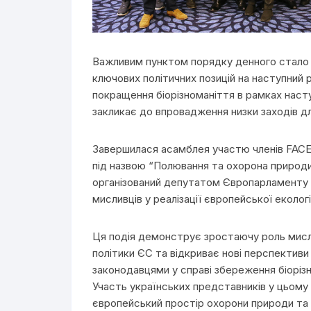
Важливим пунктом порядку денного стало 
ключових політичних позицій на наступний 
покращення біорізноманіття в рамках насту
закликає до впровадження низки заходів дл
Завершилася асамблея участю членів FACE 
під назвою “Полювання та охорона природи: 
організований депутатом Європарламенту 
мисливців у реалізації європейської екологі
Ця подія демонструє зростаючу роль мисл
політики ЄС та відкриває нові перспективи
законодавцями у справі збереження біоріз
Участь українських представників у цьому 
європейський простір охорони природи та