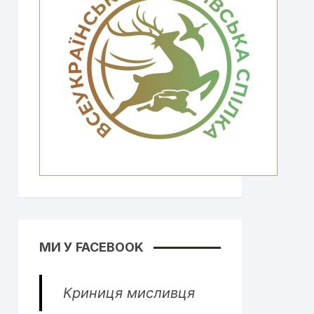
МИ У FACEBOOK
Криниця мисливця