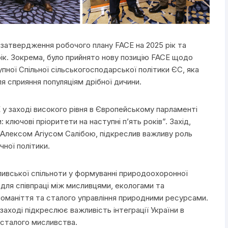
затвердження робочого плану FACE на 2025 рік та
рік. Зокрема, було прийнято нову позицію FACE щодо
пної Спільної сільськогосподарської політики ЄС, яка
я сприяння популяціям дрібної дичини.
у заході високого рівня в Європейському парламенті
ключові пріоритети на наступні п’ять років”. Захід,
Алексом Агіусом Салібою, підкреслив важливу роль
чної політики.
ивської спільноти у формуванні природоохоронної
 для співпраці між мисливцями, екологами та
номаніття та сталого управління природними ресурсами.
заході підкреслює важливість інтеграції України в
 сталого мисливства.