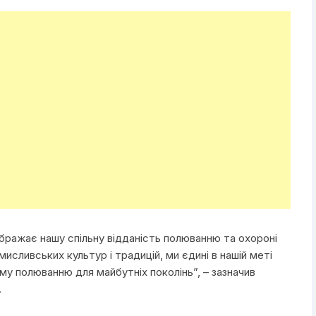
дображає нашу спільну відданість полюванню та охороні
мисливських культур і традицій, ми єдині в нашій меті
му полюванню для майбутніх поколінь”, – зазначив
.