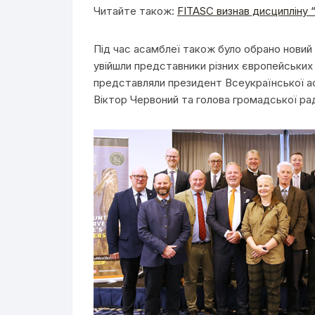
Читайте також:
FITASC визнав дисципліну 
Під час асамблеї також було обрано новий 
увійшли представники різних європейських 
представляли президент Всеукраїнської асо
Віктор Червоний та голова громадської р