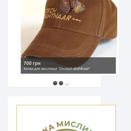
2500 грн
Мисливський капелюх з широкими полями