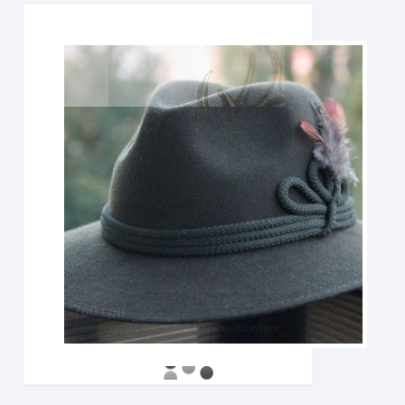
760 грн
Авторський бронзовий значок «Козуля»