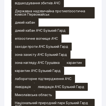
відшкодування збитків АЧС
Державна надзвичайна протиепізоотична
комісія Первомайськ
дикий кабан
дикий кабан АЧС Бузький Гард
епізоотичне вогнище АЧС
заходи проти АЧС Бузький Гард
зона захисту АЧС Бузький Гард
зона нагляду АЧС Грушівка
карантин
карантин АЧС Бузький Гард
лабораторне підтвердження АЧС
ліквідація
ліквідація АЧС Бузький Гард
Миколаївська область
Національний природний парк Бузький Гард