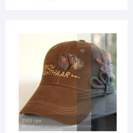
2500 грн
Мисливський капелюх з широкими полями