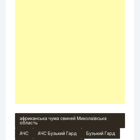
африканська чума свиней Миколаївська
область
АЧС
АЧС Бузький Гард
Бузький Гард