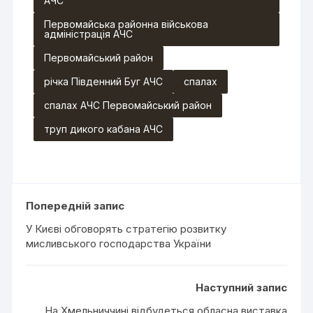
АЧС
Первомайська районна військова
адміністрація АЧС
Первомайський район
річка Південний Буг АЧС
спалах
спалах АЧС Первомайський район
труп дикого кабана АЧС
Попередній запис
У Києві обговорять стратегію розвитку
мисливського господарства України
Наступний запис
На Хмельниччині відбудеться обласна виставка