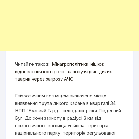
Читайте також:
Мінагрополітики ініціює
відновлення контролю за популяцією диких
тварин через загрозу АЧС
Епізоотичним вогнищем визначено місце
виявлення трупа дикого кабана в кварталі 34
НПП “Бузький Гард”, неподалік річки Південний
Буг. До зони захисту в радіусі 3 км від
епізоотичного вогнища увійшла територія
національного парку, територія регульованої