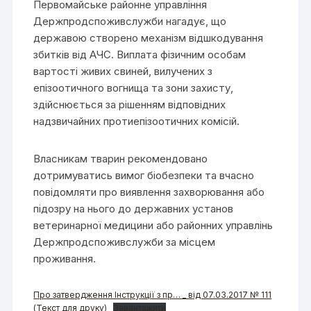
Первомайське районне управління
Держпродспоживслужби нагадує, що
державою створено механізм відшкодування
збитків від АЧС. Виплата фізичним особам
вартості живих свиней, вилучених з
епізоотичного вогнища та зони захисту,
здійснюється за рішенням відповідних
надзвичайних протиепізоотичних комісій.
Власникам тварин рекомендовано
дотримуватись вимог біобезпеки та вчасно
повідомляти про виявлення захворювання або
підозру на нього до державних установ
ветеринарної медицини або районних управлінь
Держпродспоживслужби за місцем
проживання.
Про затвердження Інструкції з пр… _ від 07.03.2017 № 111
(Текст для друку)
Завантажити