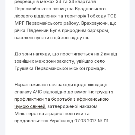
рекреації в межах 33 та 34 кварталів
Первомайського лісництва Врадіївського
лісового відділення та територія 1 обходу ТОВ
МРГ Первомайського району. Враховуючи, що
річка Південний Буг є природним бар’єром,
населені пункти в цій зоні відсутні.
До зони нагляду, що простягається на 2 км від
зовнішніх меж зони захисту, увійшло село
Грушівка Первомайської міської громади.
Наразі вживаються заходи щодо ліквідації
спалаху АЧС відповідно до вимог
Інструкції з
профілактики та боротьби з африканською
чумою свиней
, затвердженої наказом
Міністерства аграрної політики та
продовольства України від 07.03.2017 № 111.