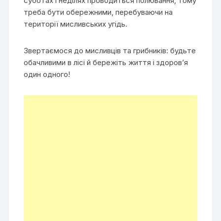
суботах і неділях проводиться полювання, тому
треба бути обережними, перебуваючи на
території мисливських угідь.
Звертаємося до мисливців та грибників: будьте
обачливими в лісі й бережіть життя і здоров’я
один одного!