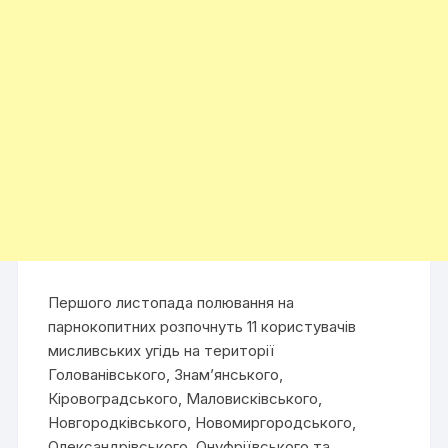
Першого листопада полювання на
парнокопитних розпочнуть 11 користувачів
мисливських угідь на території
Голованівського, Знам’янського,
Кіровоградського, Маловисківського,
Новгородківського, Новомиргородського,
Олександрівського, Онуфріївського та