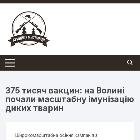
Перейти
до
вмісту
375 тисяч вакцин: на Волині
почали масштабну імунізацію
диких тварин
Широкомасштабна осіння кампанія з