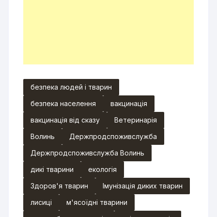
безпека людей і тварин
безпека населення
вакцинація
вакцинація від сказу
Ветеринарія
Волинь
Держпродспоживслужба
Держпродспоживслужба Волинь
дикі тварини
екологія
Здоров'я тварин
Імунізація диких тварин
лисиці
м'ясоїдні тварини