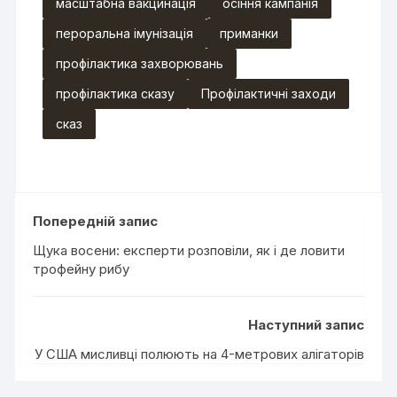
масштабна вакцинація
осіння кампанія
пероральна імунізація
приманки
профілактика захворювань
профілактика сказу
Профілактичні заходи
сказ
Попередній запис
Щука восени: експерти розповіли, як і де ловити
трофейну рибу
Наступний запис
У США мисливці полюють на 4-метрових алігаторів