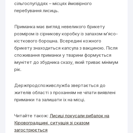
сільгоспугіддях – місцях ймовірного
перебування лисиць.
Приманка має вигляд невеликого брикету
розміром із сірникову коробку із запахом м’ясо-
кісткового борошна. Всередині кожного
брикету знаходиться капсула з вакциною. Після
споживання приманки у тварини формується
імунітет до збудника сказу, який триває мінімум
рік.
Держпродспоживслужба звертається до
жителів області з проханням не чіпати виявлені
приманки та залишати їх на місці.
Читайте також:
Лисиці покусали рибалок на
Кіровоградщині, ситуація зі сказом
загострюється