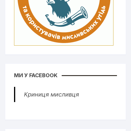
МИ У FACEBOOK
Криниця мисливця