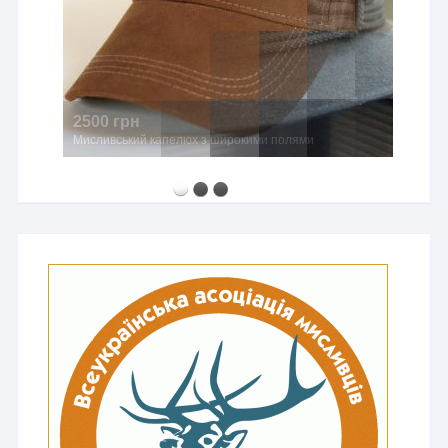
2500 грн
Мисливський капелюх з широкими полями